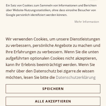
e
Ein Satz von Cookies zum Sammeln von Informationen und Berichten
r
über Website-Nutzungsstatistiken, ohne dass einzelne Besucher von
B
Google persönlich identifiziert werden können.
i
Mehr Information
l
d
g
Z
a
Wir verwenden Cookies, um unsere Dienstleistungen
Zino Honduras Half
u
l
zu verbessern, persönliche Angebote zu machen und
m
e
Corona
Ihre Erfahrungen zu verbessern. Wenn Sie die unten
A
r
aufgeführten optionalen Cookies nicht akzeptieren,
n
i
Seien Sie der Erste, der dieses Produkt bewertet
f
e
kann Ihr Erlebnis beeinträchtigt werden. Wenn Sie
a
Artikel
s
mehr über den Datenschutz bei zigarre.de wissen
5,90 €
n
1 Stück
für
p
möchten, lesen Sie bitte die
Datenschutzerklärung
g
gruppiertes
r
d
Produkt
i
29,50 €
Packung (5 Stück)
SPEICHERN
e
28,62 €
n
r
g
147,50 €
B
e
ALLE AKZEPTIEREN
Kiste (25 Stück)
143,08 €
i
n