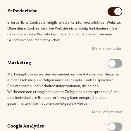
Erforderliche
Erforderliche Cookies ermöglichen die Kernfunktionalität der Website.
Ohne diese Cookies kann die Website nicht richtig funktionieren. Sie
Suche
helfen dabei, eine Website benutzbar zu machen, indem sie eine
Grundfunktionalität ermöglichen.
Mehr Information
Kostenloser Versand mit DHL ab
69.00€
.
Marketing
Startseite
Zino Honduras Half Corona
Marketing-Cookies werden verwendet, um die Aktionen der Besucher
auf der Website zu verfolgen und zu sammeln. Cookies speichern
Z
Benutzerdaten und Verhaltensinformationen, die es den
u
Werbediensten ermöglichen, mehr Zielgruppen anzusprechen. Auch
m
eine individuellere Benutzererfahrung kann entsprechend der
E
gesammelten Informationen bereitgestellt werden.
n
Mehr Information
d
e
Google Analytics
d