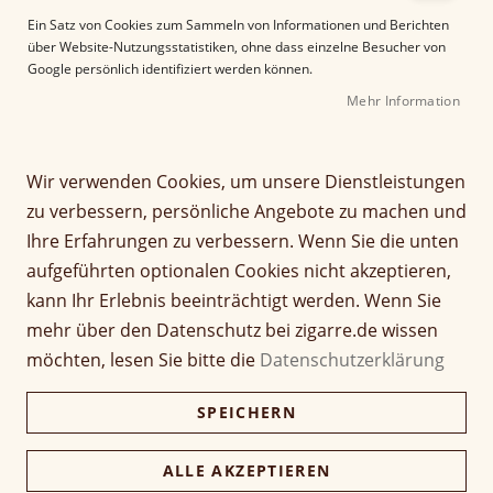
Verständnis für Tabak beweist. Vom
Ein Satz von Cookies zum Sammeln von Informationen und Berichten
Tabakanbau über die Fermentation bis
über Website-Nutzungsstatistiken, ohne dass einzelne Besucher von
hin zur Reifung schafft es die Familie
Google persönlich identifiziert werden können.
Fuente ein Maximum an
Mehr Information
Aromenkomplexität aus dem Rohtabak in
die Einlage der Longfiller zu bringen.
Wir verwenden Cookies, um unsere Dienstleistungen
zu verbessern, persönliche Angebote zu machen und
Filter
Ihre Erfahrungen zu verbessern. Wenn Sie die unten
aufgeführten optionalen Cookies nicht akzeptieren,
kann Ihr Erlebnis beeinträchtigt werden. Wenn Sie
mehr über den Datenschutz bei zigarre.de wissen
4
Elemente
möchten, lesen Sie bitte die
Datenschutzerklärung
A
Sortieren nach
SPEICHERN
b
s
ALLE AKZEPTIEREN
t