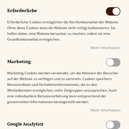
Erforderliche
Erforderliche Cookies ermöglichen die Kernfunktionalität der Website.
Ohne diese Cookies kann die Website nicht richtig funktionieren. Sie
Suche
helfen dabei, eine Website benutzbar zu machen, indem sie eine
Grundfunktionalität ermöglichen.
Mehr Information
Kostenloser Versand mit DHL ab
69.00€
.
Marketing
Startseite
Arturo Fuente
Rosado Sungrown
Marketing-Cookies werden verwendet, um die Aktionen der Besucher
auf der Website zu verfolgen und zu sammeln. Cookies speichern
Benutzerdaten und Verhaltensinformationen, die es den
Rosado Sungrown
Werbediensten ermöglichen, mehr Zielgruppen anzusprechen. Auch
eine individuellere Benutzererfahrung kann entsprechend der
gesammelten Informationen bereitgestellt werden.
Mit der Arturo Fuente
Rosada
Sungrown
Mehr Information
bringt die Familie Fuente eine
Zigarrenserie auf den Markt, die das tiefe
Google Analytics