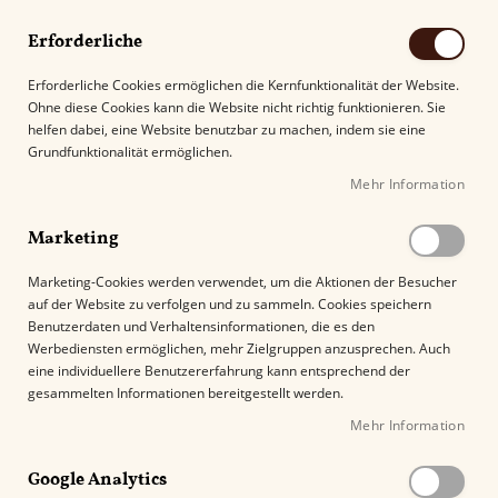
Erforderliche
Erforderliche Cookies ermöglichen die Kernfunktionalität der Website.
Ohne diese Cookies kann die Website nicht richtig funktionieren. Sie
Suche
helfen dabei, eine Website benutzbar zu machen, indem sie eine
Grundfunktionalität ermöglichen.
Mehr Information
Kostenloser Versand mit DHL ab
69.00€
.
Marketing
Startseite
Cusano Bundle Selection
Marketing-Cookies werden verwendet, um die Aktionen der Besucher
auf der Website zu verfolgen und zu sammeln. Cookies speichern
Benutzerdaten und Verhaltensinformationen, die es den
Cusano Bundle Selection
Werbediensten ermöglichen, mehr Zielgruppen anzusprechen. Auch
eine individuellere Benutzererfahrung kann entsprechend der
gesammelten Informationen bereitgestellt werden.
Die Cusano Bundle Selection,
handgerollt in
Mehr Information
einer Tochterfirma von Davidoff
in der
Dominikanischen Republik, bietet
Google Analytics
facettenreichen
dominikanischen Tabak zu