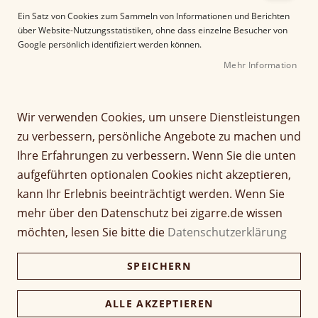
einem attraktiven Preis
. Trotz ihrer günstigen
Ein Satz von Cookies zum Sammeln von Informationen und Berichten
über Website-Nutzungsstatistiken, ohne dass einzelne Besucher von
Preisklasse überzeugt sie mit solider Qualität, da
Google persönlich identifiziert werden können.
sie aus Tabaken besteht, die knapp an den
Mehr Information
Premiumstandards von Marken wie Davidoff
oder Griffin's vorbeischrammten. Ein
authentisches karibisches
Wir verwenden Cookies, um unsere Dienstleistungen
Geschmackserlebnis für anspruchsvolle
zu verbessern, persönliche Angebote zu machen und
Genießer
.
Ihre Erfahrungen zu verbessern. Wenn Sie die unten
aufgeführten optionalen Cookies nicht akzeptieren,
Filter
kann Ihr Erlebnis beeinträchtigt werden. Wenn Sie
mehr über den Datenschutz bei zigarre.de wissen
möchten, lesen Sie bitte die
Datenschutzerklärung
SPEICHERN
11
Elemente
A
ALLE AKZEPTIEREN
Sortieren nach