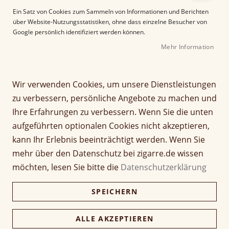
Ein Satz von Cookies zum Sammeln von Informationen und Berichten
11
Elemente
über Website-Nutzungsstatistiken, ohne dass einzelne Besucher von
Google persönlich identifiziert werden können.
A
Sortieren nach
Mehr Information
b
s
t
Wir verwenden Cookies, um unsere Dienstleistungen
e
zu verbessern, persönliche Angebote zu machen und
i
g
Ihre Erfahrungen zu verbessern. Wenn Sie die unten
e
aufgeführten optionalen Cookies nicht akzeptieren,
n
kann Ihr Erlebnis beeinträchtigt werden. Wenn Sie
d
mehr über den Datenschutz bei zigarre.de wissen
s
Meine 40er Sumatra
Meine 40er Brasil
o
möchten, lesen Sie bitte die
Datenschutzerklärung
r
t
SPEICHERN
Bewertung:
i
100%
e
ALLE AKZEPTIEREN
r