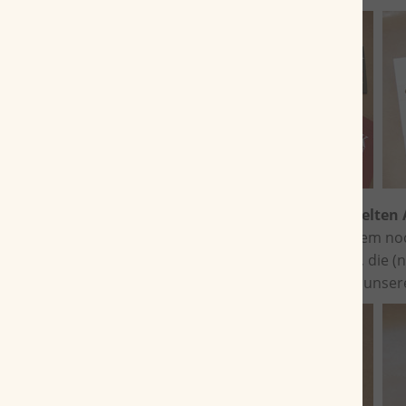
Die ausgewählten Zigarren
im versiegelten
erhalten und die Zigarren können zudem noch
Transportbehältnis, vor allem für jene, die
der Zigarrenwelt zu bringen, legen wir uns