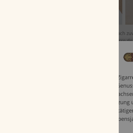
Sobald unsere Mitarbeiter die Ware nach zuve
hauseigenen Aufklebers und dem Zigarre.de
unsere
Verpackung fast ausschließlich auf
Zigar
Genuss
Erwachsen
Nutzung 
bestätige
Lebensj
Sollten Sie mit der Ware nicht zufrieden se
uns zu kontaktieren, damit wir für eine um