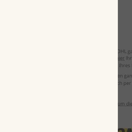
Zuverlässig und schnell
Das Tracking der Zigarrenreise ist bei DHL g
Gehen Sie einfach zu DHL und geben
hier
Ihr
Enter - und es folgt der aktuelle Status Ihre
Packstationen sind für alle, die nicht den g
zu empfangen. Es ist sogar möglich, sich per
DHL hat immer geöffnet. Pakete rund um di
kostenlos anmelden
!