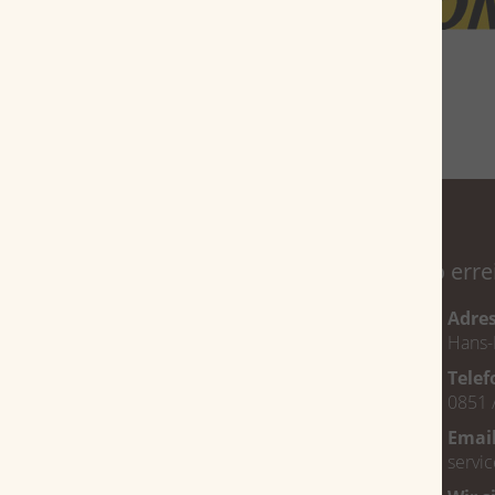
Service
So erre
Magazin
Adre
Hans-
Über uns
Tele
Veranstaltungen
0851 
FAQ
Emai
Jobs
servi