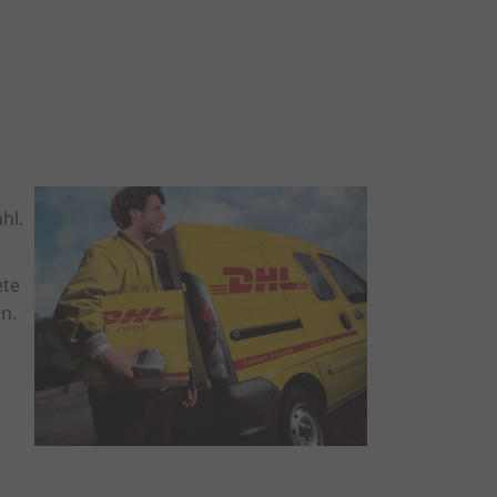
hl.
ete
n.