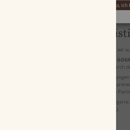
Ja, ich
Lassen Sie sich von der Qualitätsgarantie
DHL - unser Logist
Nicht nur bei unseren Zigarren achten wir 
Außerdem nehmen wir am Programm
GOG
GOGREEN Initiative vermindert DHL durch de
Zusätzlich werden entstehende Belastungen d
Projekt in Gundorf, mehrere kleine Solarener
Mit
DHL
haben wir einen zuverlässigen Partn
Durch das Programm GOGREEN hat Zigarre.de
ausgeglichen (
Zertifikat herunterladen
).