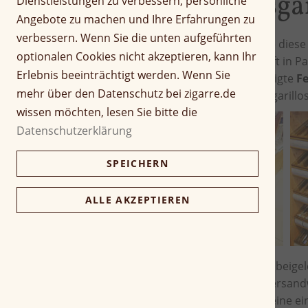
Unsere Qualitätsga
Dienstleistungen zu verbessern, persönliche
Angebote zu machen und Ihre Erfahrungen zu
verbessern. Wenn Sie die unten aufgeführten
Bevor wir Ihre Ware versenden, wurde diese
optionalen Cookies nicht akzeptieren, kann Ihr
bei, der sich in unserem Ladengeschäft in Pa
Erlebnis beeinträchtigt werden. Wenn Sie
Bedingungen
bereit, indem die benötigte
Fe
mehr über den Datenschutz bei zigarre.de
werden aromatisierte Zigarren und Zigarill
wissen möchten, lesen Sie bitte die
Datenschutzerklärung
SPEICHERN
ALLE AKZEPTIEREN
Jeder Sendung wird unser Aromapack beigele
wird, haben Bakterien während des Versand
auch als eine Art Humidorersatz, der eine ei