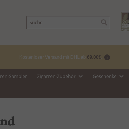
Suche
Suche
Kostenloser Versand mit DHL ab
69.00€
.
rren-Sampler
Zigarren-Zubehör
Geschenke
and