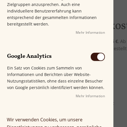
Zielgruppen anzusprechen. Auch eine
individuellere Benutzererfahrung kann
entsprechend der gesammelten Informationen
Unsere Versandkos
bereitgestellt werden.
Mehr Information
Unsere
Versandkosten betragen 6,95 €
. A
versandkostenfrei. Bei Abholung der bestell
Google Analytics
die Versandkosten selbstverständlich.
Im Überblick
Ein Satz von Cookies zum Sammeln von
Informationen und Berichten über Website-
Deutschland:
Nutzungsstatistiken, ohne dass einzelne Besucher
von Google persönlich identifiziert werden können.
ab 69 € Warenkorb:
Mehr Information
Abholung in unserem Ladengeschäft:
Wir verwenden Cookies, um unsere