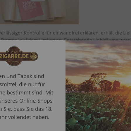
rlässiger Kontrolle für einwandfrei erklären, erhält die Lie
 Stempel auf dem Umkarton. Entstehende Hohlräume werden
 Papier
basiert, wird sie auch Umweltfragen gerecht.
ren und Tabak sind
mittel, die nur für
e bestimmt sind. Mit
unseres Online-Shops
n Sie, dass Sie das 18.
ahr vollendet haben.
in oder wünschen noch mehr Informationen zu unseren Produ
gehende Lösung sorgen können.