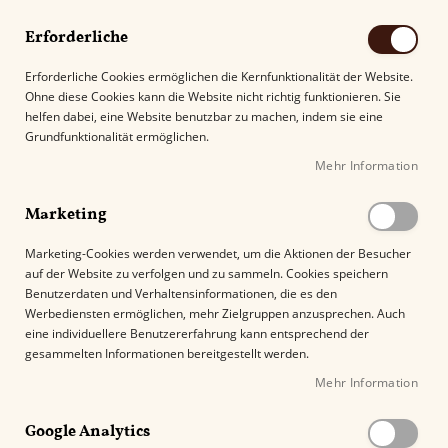
Erforderliche
Erforderliche Cookies ermöglichen die Kernfunktionalität der Website.
Ohne diese Cookies kann die Website nicht richtig funktionieren. Sie
Suche
helfen dabei, eine Website benutzbar zu machen, indem sie eine
Grundfunktionalität ermöglichen.
Mehr Information
Kostenloser Versand mit DHL ab
69.00€
.
Marketing
Startseite
El Güegüense
Marketing-Cookies werden verwendet, um die Aktionen der Besucher
auf der Website zu verfolgen und zu sammeln. Cookies speichern
Benutzerdaten und Verhaltensinformationen, die es den
El Güegüense
Werbediensten ermöglichen, mehr Zielgruppen anzusprechen. Auch
eine individuellere Benutzererfahrung kann entsprechend der
gesammelten Informationen bereitgestellt werden.
Erleben Sie mit El Güegüense, dem "Weisen
Mehr Information
Mann“ unter den Zigarren, ein intensives und
ausgewogenes Raucherlebnis. Entdecken Sie
Google Analytics
unsere Auswahl an handgerollten Zigarren,