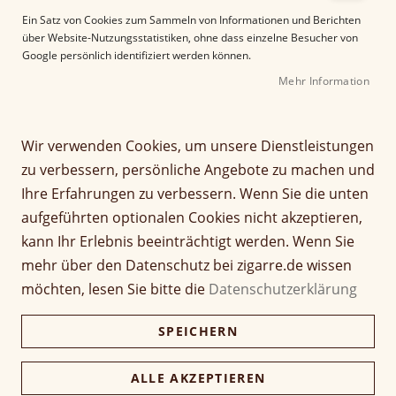
gefertigt aus erlesenen Criollo 98 und Corojo 99
Ein Satz von Cookies zum Sammeln von Informationen und Berichten
über Website-Nutzungsstatistiken, ohne dass einzelne Besucher von
Tabaken aus Nicaragua.
Google persönlich identifiziert werden können.
Mehr Information
Filter
Wir verwenden Cookies, um unsere Dienstleistungen
zu verbessern, persönliche Angebote zu machen und
Ihre Erfahrungen zu verbessern. Wenn Sie die unten
3
Elemente
aufgeführten optionalen Cookies nicht akzeptieren,
A
Sortieren nach
kann Ihr Erlebnis beeinträchtigt werden. Wenn Sie
b
mehr über den Datenschutz bei zigarre.de wissen
s
möchten, lesen Sie bitte die
Datenschutzerklärung
t
e
i
SPEICHERN
g
e
ALLE AKZEPTIEREN
n