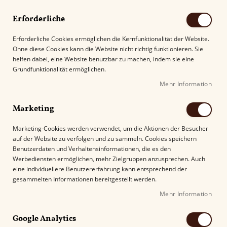
Erforderliche
Erforderliche Cookies ermöglichen die Kernfunktionalität der Website.
Ohne diese Cookies kann die Website nicht richtig funktionieren. Sie
Suche
helfen dabei, eine Website benutzbar zu machen, indem sie eine
Grundfunktionalität ermöglichen.
Mehr Information
Kostenloser Versand mit DHL ab
69.00€
.
Marketing
Startseite
Montecristo Zigarren
Marketing-Cookies werden verwendet, um die Aktionen der Besucher
auf der Website zu verfolgen und zu sammeln. Cookies speichern
Benutzerdaten und Verhaltensinformationen, die es den
Montecristo Zigarren
Werbediensten ermöglichen, mehr Zielgruppen anzusprechen. Auch
eine individuellere Benutzererfahrung kann entsprechend der
gesammelten Informationen bereitgestellt werden.
Alle Formate der Zigarren von Montecristo sind
Mehr Information
handgerollt und gehören neben den Cohibas zu
den erfolgreichsten aus dem kubanischen
Google Analytics
Raum. Die Longfiller werden mit ganzen