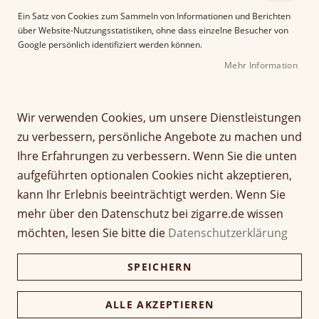
Tabakblättern gefüllt, wodurch ihre
Ein Satz von Cookies zum Sammeln von Informationen und Berichten
über Website-Nutzungsstatistiken, ohne dass einzelne Besucher von
durchgängig sehr gute Qualität
und der
Google persönlich identifiziert werden können.
Charme jeder einzelnen Zigarre erklärt werden.
Mehr Information
Die Marke Montecristo beliefert
Zigarrenliebhaber
seit 1935 mit ihren
exklusiven kubanischen Zigarren
und ist auf
Wir verwenden Cookies, um unsere Dienstleistungen
der ganzen Welt vertreten.
zu verbessern, persönliche Angebote zu machen und
Ihre Erfahrungen zu verbessern. Wenn Sie die unten
Filter
aufgeführten optionalen Cookies nicht akzeptieren,
kann Ihr Erlebnis beeinträchtigt werden. Wenn Sie
mehr über den Datenschutz bei zigarre.de wissen
möchten, lesen Sie bitte die
Datenschutzerklärung
Artikel
1
-
12
von
29
SPEICHERN
A
Sortieren nach
b
ALLE AKZEPTIEREN
s