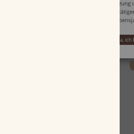
Nutzung 
bestätige
Lebensj
Ja, ich