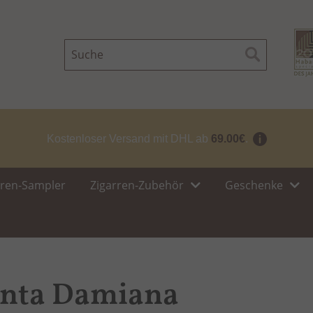
Suche
Suche
Kostenloser Versand mit DHL ab
69.00€
.
rren-Sampler
Zigarren-Zubehör
Geschenke
nta Damiana