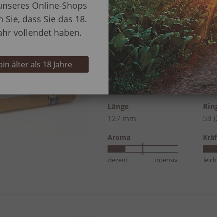
unseres Online-Shops
dezent
intensiv
leich
n Sie, dass Sie das 18.
ahr vollendet haben.
 bin älter als 18 Jahre
Santa Damiana Robus
Bewertung:
87%
Länge
Ri
127 mm
53 
Aroma
Kräf
dezent
intensiv
leich