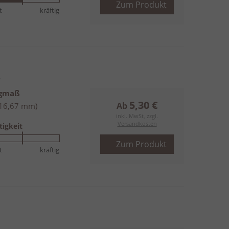
Zum Produkt
t
kräftig
s
ngmaß
5,30 €
Ab
(16,67 mm)
inkl. MwSt, zzgl.
Versandkosten
tigkeit
Zum Produkt
t
kräftig