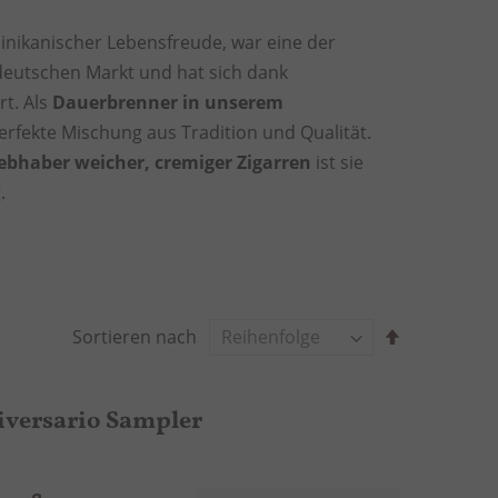
nikanischer Lebensfreude, war eine der
deutschen Markt und hat sich dank
rt. Als
Dauerbrenner in unserem
erfekte Mischung aus Tradition und Qualität.
ebhaber weicher, cremiger Zigarren
ist sie
.
A
Sortieren nach
b
s
t
iversario Sampler
e
i
g