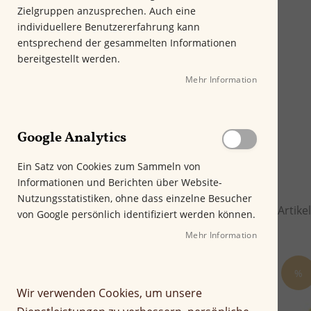
Aroma
Zielgruppen anzusprechen. Auch eine
individuellere Benutzererfahrung kann
Marke
entsprechend der gesammelten Informationen
bereitgestellt werden.
Format
Mehr Information
Länge
Ringmaß
Google Analytics
Kräftigkeit
Ein Satz von Cookies zum Sammeln von
Rauchdauer in Minuten
Informationen und Berichten über Website-
Nutzungsstatistiken, ohne dass einzelne Besucher
Empfehlung
Artike
von Google persönlich identifiziert werden können.
Rauchertyp
Mehr Information
Preis
%
Wir verwenden Cookies, um unsere