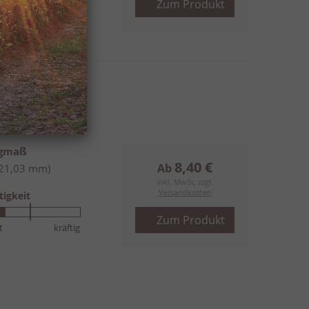
Zum Produkt
t
kräftig
to
ngmaß
8,40 €
Ab
(21,03 mm)
inkl. MwSt, zzgl.
Versandkosten
tigkeit
Zum Produkt
t
kräftig