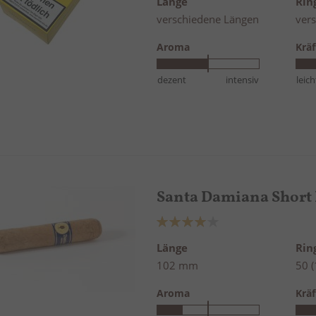
Länge
Ri
verschiedene Längen
ver
Aroma
Kräf
dezent
intensiv
leich
Santa Damiana Short
Bewertung:
82%
Länge
Ri
102 mm
50 
Aroma
Kräf