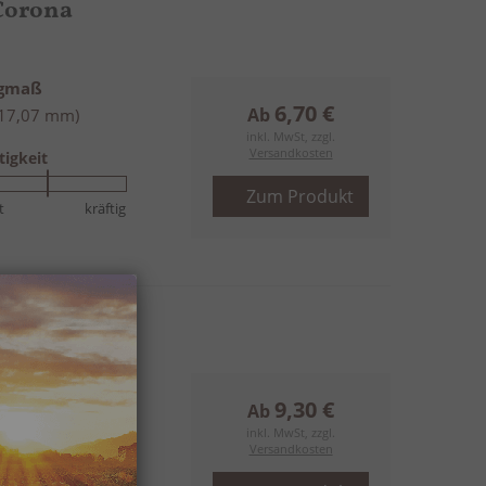
Corona
ngmaß
6,70 €
Ab
(17,07 mm)
inkl. MwSt, zzgl.
Versandkosten
tigkeit
Zum Produkt
t
kräftig
hill
ngmaß
9,30 €
Ab
(19,8 mm)
inkl. MwSt, zzgl.
Versandkosten
tigkeit