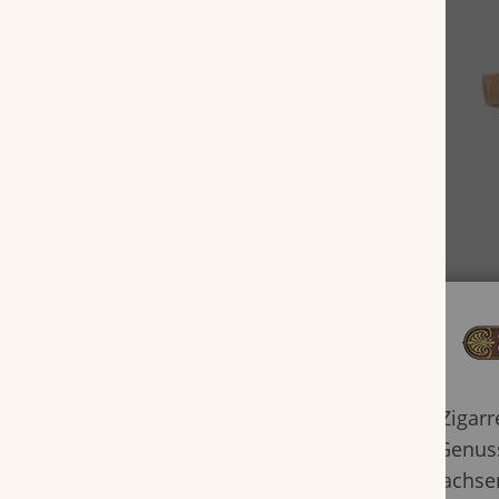
Zigar
Genuss
Erwachsen