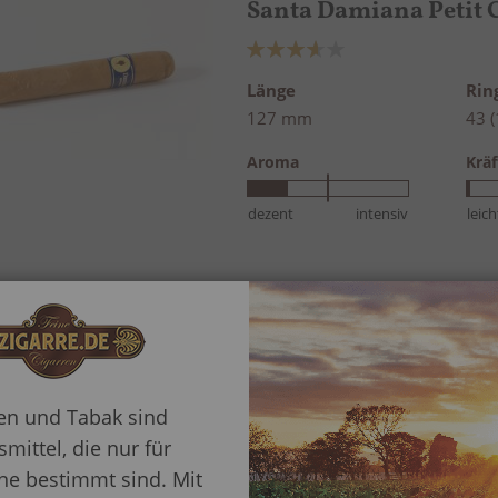
Santa Damiana Petit 
Bewertung:
73%
Länge
Ri
127 mm
43 
Aroma
Kräf
dezent
intensiv
leich
Santa Damiana Churc
Länge
Ri
ren und Tabak sind
178 mm
50 
mittel, die nur für
Aroma
Kräf
e bestimmt sind. Mit