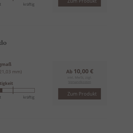
Zum Produkt
t
kräftig
do
ngmaß
10,00 €
Ab
(21,03 mm)
inkl. MwSt, zzgl.
Versandkosten
tigkeit
Zum Produkt
t
kräftig