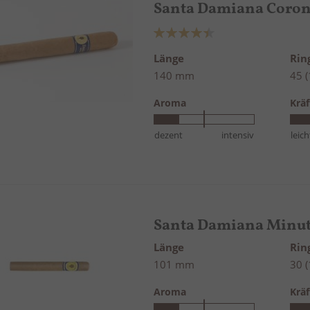
Santa Damiana Coro
Bewertung:
90%
Länge
Ri
140 mm
45 
Aroma
Kräf
dezent
intensiv
leich
Santa Damiana Minu
Länge
Ri
101 mm
30 
Aroma
Kräf