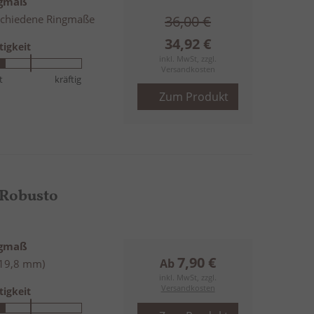
ngmaß
e
schiedene Ringmaße
36,00 €
n
d
34,92 €
tigkeit
s
inkl. MwSt, zzgl.
o
Versandkosten
t
kräftig
r
Zum Produkt
t
i
e
r
e
n
 Robusto
ngmaß
7,90 €
Ab
(19,8 mm)
inkl. MwSt, zzgl.
Versandkosten
tigkeit