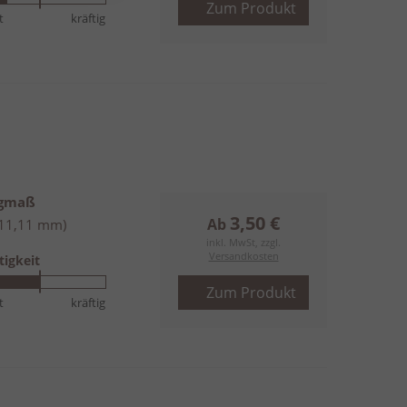
Zum Produkt
t
kräftig
ngmaß
3,50 €
Ab
(11,11 mm)
inkl. MwSt, zzgl.
Versandkosten
tigkeit
Zum Produkt
t
kräftig