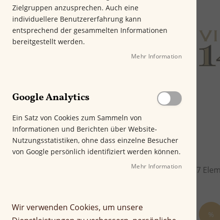
Aroma
Zielgruppen anzusprechen. Auch eine
individuellere Benutzererfahrung kann
Herkunftsland
entsprechend der gesammelten Informationen
bereitgestellt werden.
Format
Mehr Information
Länge
Ringmaß
Google Analytics
Kräftigkeit
Ein Satz von Cookies zum Sammeln von
Rauchdauer in Minuten
Informationen und Berichten über Website-
Nutzungsstatistiken, ohne dass einzelne Besucher
Rauchertyp
von Google persönlich identifiziert werden können.
Preis
Mehr Information
7
Elem
Wir verwenden Cookies, um unsere
%