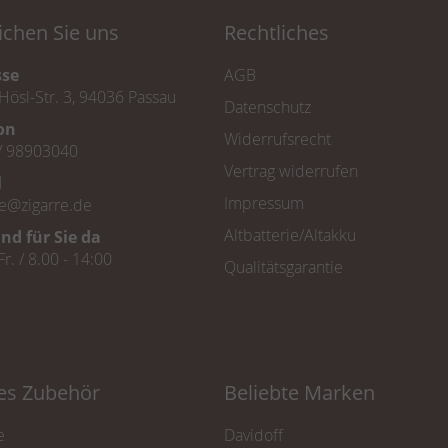
ichen Sie uns
Rechtliches
sse
AGB
Hösl-Str. 3, 94036 Passau
Datenschutz
fon
Widerrufsrecht
/ 98903040
Vertrag widerrufen
l
Impressum
ce@zigarre.de
Altbatterie/Altakku
ind für Sie da
Fr. / 8.00 - 14:00
Qualitätsgarantie
tes Zubehör
Beliebte Marken
e
Davidoff