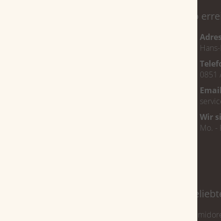
Service
So erre
Magazin
Adre
Hans-
Über uns
Tele
Veranstaltungen
0851 
FAQ
Emai
Jobs
servi
Bestellvorgang
Wir s
Mo. - 
Zahlungsarten
Lieferung
Zigarren nach Ländern
Belieb
Kuba
Humidor