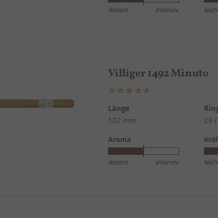
dezent
intensiv
leich
Villiger 1492 Minuto
Bewertung:
93%
Länge
Ri
102 mm
28 
Aroma
Kräf
dezent
intensiv
leich