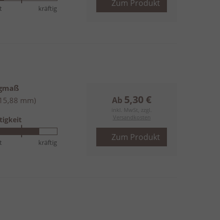
Zum Produkt
t
kräftig
ngmaß
5,30 €
Ab
(15,88 mm)
inkl. MwSt, zzgl.
Versandkosten
tigkeit
Zum Produkt
t
kräftig