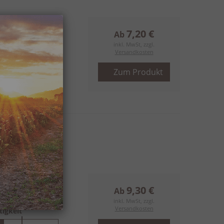
ngmaß
7,20 €
Ab
(17,07 mm)
inkl. MwSt, zzgl.
Versandkosten
tigkeit
Zum Produkt
t
kräftig
rfecto
ngmaß
9,30 €
Ab
(21,03 mm)
inkl. MwSt, zzgl.
Versandkosten
tigkeit