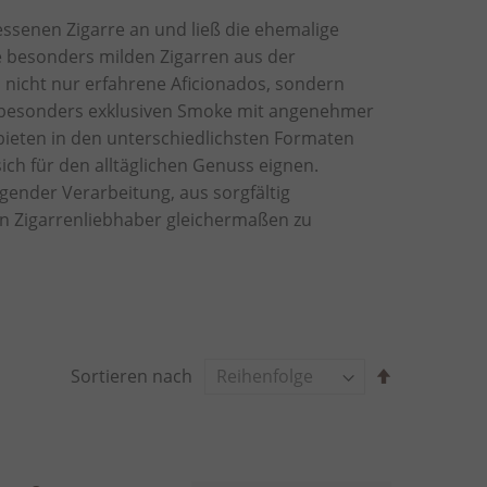
gessenen Zigarre an und ließ die ehemalige
 besonders milden Zigarren aus der
 nicht nur erfahrene Aficionados, sondern
 besonders exklusiven Smoke mit angenehmer
 bieten in den unterschiedlichsten Formaten
ich für den alltäglichen Genuss eignen.
gender Verarbeitung, aus sorgfältig
n Zigarrenliebhaber gleichermaßen zu
A
Sortieren nach
b
s
t
e