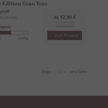
ry Edition Gran Toro
ngmaß
12,00 €
Ab
(21,43 mm)
inkl. MwSt, zzgl.
Versandkosten
tigkeit
Zum Produkt
t
kräftig
Zeige
pro Seite