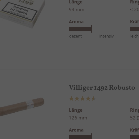
Länge
Ri
94 mm
< 20
Aroma
Kräf
dezent
intensiv
leich
Villiger 1492 Robusto
Bewertung:
93%
Länge
Ri
126 mm
52 
Aroma
Kräf