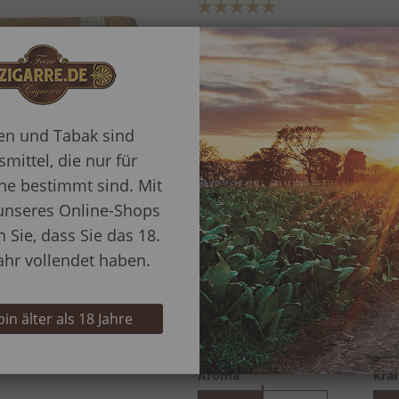
Bewertung:
100%
Länge
Ri
136 mm
43 
Aroma
Kräf
ren und Tabak sind
dezent
intensiv
leich
mittel, die nur für
e bestimmt sind. Mit
unseres Online-Shops
n Sie, dass Sie das 18.
Villiger 1492 Short Pe
ahr vollendet haben.
Bewertung:
93%
Länge
Ri
 bin älter als 18 Jahre
135 mm
53 
Aroma
Kräf