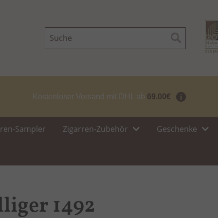
Suche
Suche
Kostenloser Versand mit DHL ab
69.00€
.
rren-Sampler
Zigarren-Zubehör
Geschenke
lliger 1492