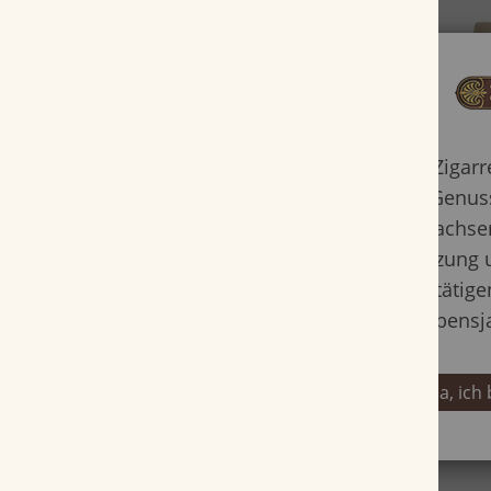
Zigar
Genuss
Erwachsen
Nutzung 
bestätige
Lebensj
Ja, ich