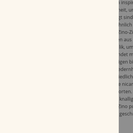
«Die neue Marke Zino ist von den Menschen inspir
Lebensstil und Einstellung durch Weltoffenheit, u
und von eindrucksvollen Erlebnissen geprägt sind»
Aficionados und Aficionadas gemacht, die ähnlich
das Leben von A bis Z genießen. Die neuen Zino-
einem spannenden Blend mit Einlagetabaken aus
Nicaragua und der Dominikanischen Republik, u
einem nicaraguanischen Umblatt und vollendet m
ecuadorianischen Deckblatt. Die mittelkräftigen 
Zigarren bieten ausgeprägte Aromen von Zedernh
frischen Gewürzen. Der Blend aus unterschiedlic
Ursprungsländern kombiniert eine intensive nic
mit der Cremigkeit dominikanischer Tabaksorten.
sind 4 Zino-Zigarren enthalten. Mit einer im knall
Umverpackung signalisiert die neue Marke Zino p
und Spontanität - und macht Lust auf diese gesc
Entdeckungsreise.