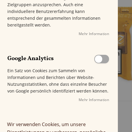
m
Zielgruppen anzusprechen. Auch eine
E
individuellere Benutzererfahrung kann
n
entsprechend der gesammelten Informationen
d
bereitgestellt werden.
e
Mehr Information
d
e
r
B
Google Analytics
i
l
Ein Satz von Cookies zum Sammeln von
d
Informationen und Berichten über Website-
g
Nutzungsstatistiken, ohne dass einzelne Besucher
a
von Google persönlich identifiziert werden können.
l
e
Mehr Information
r
i
e
Wir verwenden Cookies, um unsere
s
p