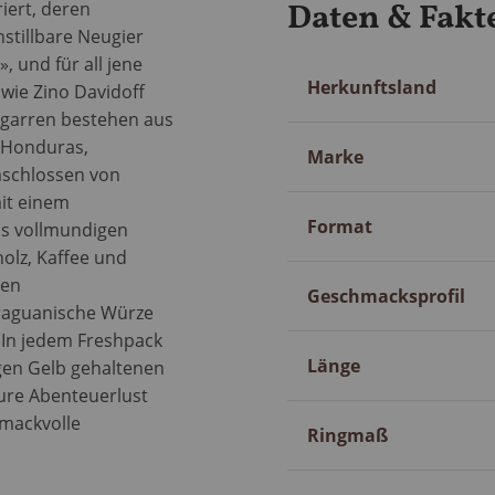
Daten & Fakt
iert, deren
nstillbare Neugier
, und für all jene
Mehr
Herkunftsland
 wie Zino Davidoff
Information
Zigarren bestehen aus
 Honduras,
Marke
mschlossen von
it einem
Format
bis vollmundigen
olz, Kaffee und
hen
Geschmacksprofil
araguanische Würze
 In jedem Freshpack
Länge
igen Gelb gehaltenen
ure Abenteuerlust
hmackvolle
Ringmaß