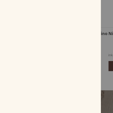
Zino Nicaragua Freshpack Short
Zino N
Torpedo
26,80 €
25,22 €
inkl. MwSt, zzgl.
Versandkosten
ink
Zum Produkt