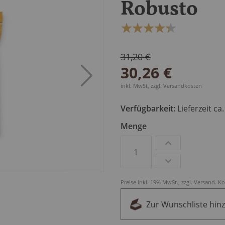
Robusto
Bewertung:
87
100
% of
31,20 €
30,26 €
inkl. MwSt, zzgl.
Versandkosten
Verfügbarkeit:
Lieferzeit ca
Menge
Preise inkl. 19% MwSt., zzgl.
Versand
.
Ko
Zur Wunschliste hin