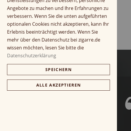
Dienstleistungen zu verbessern, persönliche
r
Z
Angebote zu machen und Ihre Erfahrungen zu
i
u
verbessern. Wenn Sie die unten aufgeführten
n
m
optionalen Cookies nicht akzeptieren, kann Ihr
g
A
Erlebnis beeinträchtigt werden. Wenn Sie
e
n
n
f
mehr über den Datenschutz bei zigarre.de
a
wissen möchten, lesen Sie bitte die
n
Datenschutzerklärung
g
d
SPEICHERN
e
r
B
ALLE AKZEPTIEREN
i
l
d
g
a
l
e