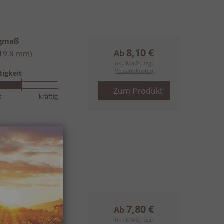
ngmaß
8,10 €
Ab
(19,8 mm)
inkl. MwSt, zzgl.
Versandkosten
tigkeit
Zum Produkt
t
kräftig
duro
ngmaß
7,80 €
Ab
(20,6 mm)
inkl. MwSt, zzgl.