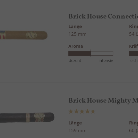
Brick House Connecti
Länge
Ri
125 mm
54 
Aroma
Kräf
dezent
intensiv
leich
Brick House Mighty 
Bewertung:
93%
Länge
Ri
159 mm
60 