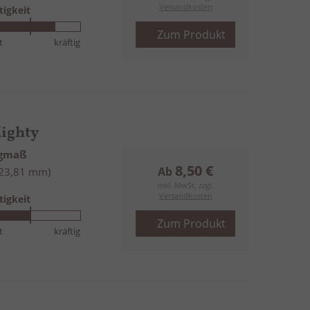
Versandkosten
tigkeit
Zum Produkt
t
kräftig
ighty
ngmaß
8,50 €
Ab
(23,81 mm)
inkl. MwSt, zzgl.
Versandkosten
tigkeit
Zum Produkt
t
kräftig