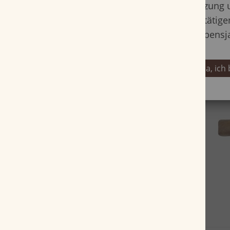
Nutzung 
bestätige
Lebensj
Ja, ich