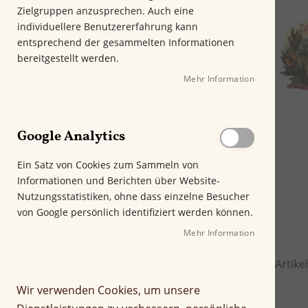
Aroma
Zielgruppen anzusprechen. Auch eine
individuellere Benutzererfahrung kann
Format
entsprechend der gesammelten Informationen
bereitgestellt werden.
Länge
Mehr Information
Ringmaß
Kräftigkeit
Google Analytics
Rauchdauer in Minuten
Ein Satz von Cookies zum Sammeln von
Empfehlung
Informationen und Berichten über Website-
Nutzungsstatistiken, ohne dass einzelne Besucher
Rauchertyp
von Google persönlich identifiziert werden können.
Preis
Mehr Information
Artike
Wir verwenden Cookies, um unsere