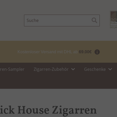
Suche
Suche
Kostenloser Versand mit DHL ab
69.00€
.
rren-Sampler
Zigarren-Zubehör
Geschenke
ick House Zigarren