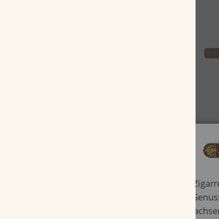
Zigar
Genuss
Erwachsen