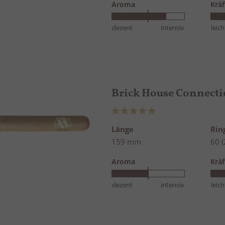
Aroma
Kräf
dezent
intensiv
leich
Brick House Connecti
Bewertung:
100%
Länge
Ri
159 mm
60 
Aroma
Kräf
dezent
intensiv
leich