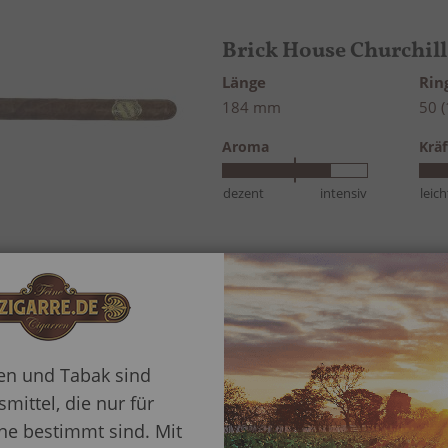
Brick House Churchill
Länge
Ri
184 mm
50 
Aroma
Kräf
dezent
intensiv
leich
Brick House Toro Ma
Bewertung:
ren und Tabak sind
70%
Länge
Ri
mittel, die nur für
152 mm
52 
e bestimmt sind. Mit