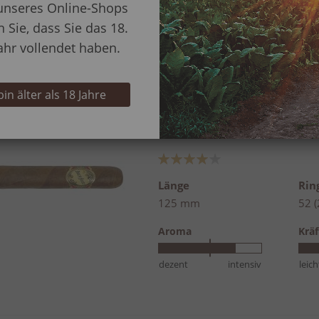
unseres Online-Shops
Aroma
Kräf
n Sie, dass Sie das 18.
dezent
intensiv
leich
ahr vollendet haben.
 bin älter als 18 Jahre
Brick House Robusto
Bewertung:
80%
Länge
Ri
125 mm
52 
Aroma
Kräf
dezent
intensiv
leich