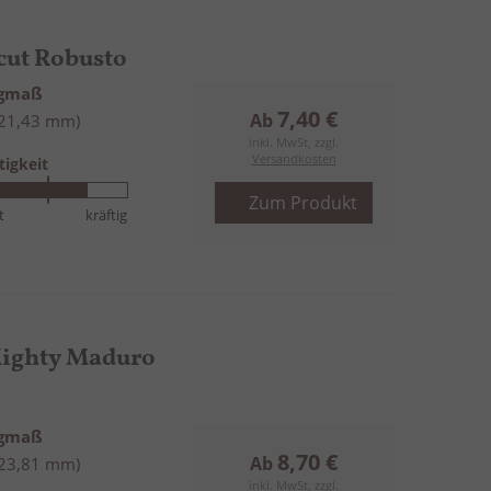
cut Robusto
ngmaß
7,40 €
Ab
(21,43 mm)
inkl. MwSt, zzgl.
Versandkosten
tigkeit
Zum Produkt
t
kräftig
Mighty Maduro
ngmaß
8,70 €
Ab
(23,81 mm)
inkl. MwSt, zzgl.