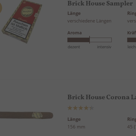
Brick House Sampler
Länge
Ri
verschiedene Längen
ver
Aroma
Kräf
dezent
intensiv
leich
Brick House Corona L
Bewertung:
87%
Länge
Ri
156 mm
45 