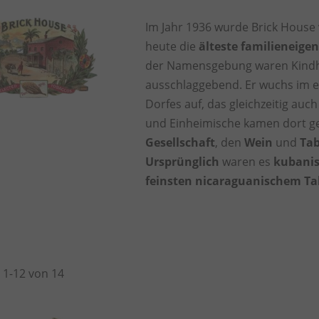
Im Jahr 1936 wurde Brick House
heute die
älteste familieneige
der Namensgebung waren Kind
ausschlaggebend. Er wuchs im ei
Dorfes auf, das gleichzeitig auc
und Einheimische kamen dort g
Gesellschaft
, den
Wein
und
Ta
Ursprünglich
waren es
kubani
feinsten nicaraguanischem T
l
1
-
12
von
14