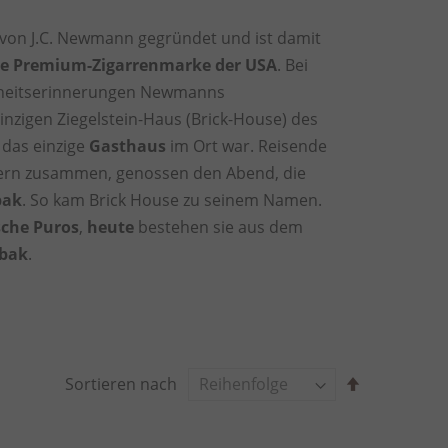
 von J.C. Newmann gegründet und ist damit
ne
Premium-Zigarrenmarke
der
USA
. Bei
heitserinnerungen Newmanns
nzigen Ziegelstein-Haus (Brick-House) des
h das einzige
Gasthaus
im Ort war. Reisende
ern zusammen, genossen den Abend, die
bak
. So kam Brick House zu seinem Namen.
sche
Puros
,
heute
bestehen sie aus dem
abak
.
A
Sortieren nach
b
s
t