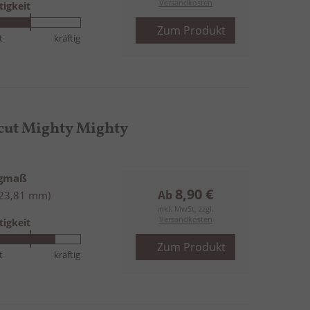
Versandkosten
tigkeit
Zum Produkt
t
kräftig
cut Mighty Mighty
ngmaß
8,90 €
Ab
(23,81 mm)
inkl. MwSt, zzgl.
Versandkosten
tigkeit
Zum Produkt
t
kräftig