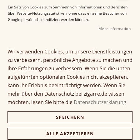
Fame des Cigar Journals, ist das Mastermind
Ein Satz von Cookies zum Sammeln von Informationen und Berichten
über Website-Nutzungsstatistiken, ohne dass einzelne Besucher von
hinter
Paradiso
. Seit den 1970er Jahren ist Levin
Google persönlich identifiziert werden können.
in der Zigarrenbranche und produziert seit 1988
Mehr Information
die Marke Ashton in enger Zusammenarbeit mit
Fuente in der Dominikanische Republik.
Wir verwenden Cookies, um unsere Dienstleistungen
Filter
zu verbessern, persönliche Angebote zu machen und
Ihre Erfahrungen zu verbessern. Wenn Sie die unten
aufgeführten optionalen Cookies nicht akzeptieren,
kann Ihr Erlebnis beeinträchtigt werden. Wenn Sie
mehr über den Datenschutz bei zigarre.de wissen
9
Elemente
möchten, lesen Sie bitte die
Datenschutzerklärung
A
Sortieren nach
b
SPEICHERN
s
t
ALLE AKZEPTIEREN
e