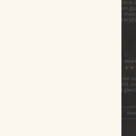
Ich kann mich der Bewertung von Martin in a
mittelmäßige Zigarre immerhin zu einem gün
nicht ausbalanciert und das Aroma für mein
Ende hin immerhin eine überraschend kräfti
Zu stark gerollt
Bewertung von
Martin
am 10.01.2021
Geschmack
Preis/Leistung
Verar
Die Vega Fina Short Robusto ist leider viel z
neigt zum Einreißen. Zu Beginn sehr mild, z
pfeffrig und stark. Abbrand ist gut und glei
alle Bewertungen anzeigen
Bew