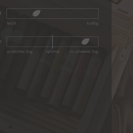
t
leicht
kräftig
n
zu leichter Zug
zu schwerer Zug