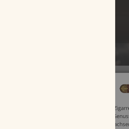
Geschmacklich ausgewogen und mit milden Arome
die VegaFina Short Robusto. Mit einem Ringmaß v
Zigar
Länge von 103 mm vereinen sich äußerst angene
Genuss
Zedernholzaromen mit Röstaromen von Nuss, begl
Erwachsen
dezenten Würze von Pfeffer und einer Süße von K