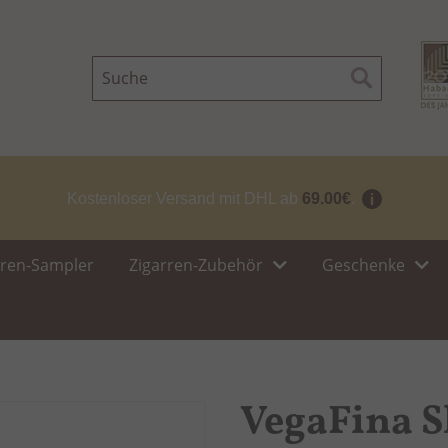
Suche
Suche
Kostenloser Versand mit DHL ab
69.00€
.
rren-Sampler
Zigarren-Zubehör
Geschenke
VegaFina S