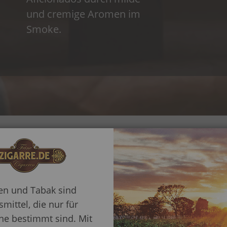
und cremige Aromen im
Smoke.
Daten & Fakt
n präsentiert sich
on 50 und auf einer
ren und Tabak sind
hme Leder- und
mittel, die nur für
Mehr
Herkunftsland
eitet von einer
Information
e bestimmt sind. Mit
affee, Karamell und