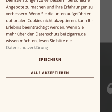
Dienstleistungen zu verbessern, persönliche
r
Z
Angebote zu machen und Ihre Erfahrungen zu
i
u
verbessern. Wenn Sie die unten aufgeführten
n
m
optionalen Cookies nicht akzeptieren, kann Ihr
g
A
Erlebnis beeinträchtigt werden. Wenn Sie
e
n
n
f
mehr über den Datenschutz bei zigarre.de
a
wissen möchten, lesen Sie bitte die
n
Datenschutzerklärung
g
d
SPEICHERN
e
r
B
ALLE AKZEPTIEREN
i
l
d
g
a
l
e