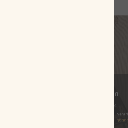
Schwerer Zug bei zu wenig Kraft
Bewertung von
Andreas
am 12.05.2024
Geschmack
Preis/Leistung
Verar