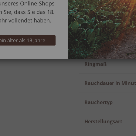
unseres Online-Shops
an nichts falsch
Marke
n Sie, dass Sie das 18.
von 25 bis 30
ahr vollendet haben.
Format
 bin älter als 18 Jahre
Länge
Ringmaß
Rauchdauer in Minu
Rauchertyp
Herstellungsart