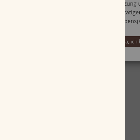
Nutzung 
Zimt. Eine einzigartig komplexe Zigarre, bei der m
bestätige
machen kann und sich gerne dem Genussmoment 
Minuten hingibt.
Lebensj
Ja, ich