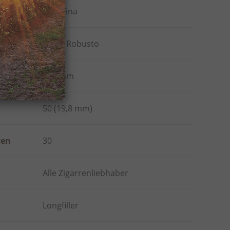
VegaFina
Short Robusto
103 mm
50 (19,8 mm)
ten
30
Alle Zigarrenliebhaber
Longfiller