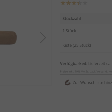
Bewertung:
67
100
% of
Stückzahl
Artikel
1 Stück
für
gruppiertes
Produkt
Kiste (25 Stück)
Verfügbarkeit:
Lieferzeit ca
Preise inkl. 19% MwSt., zzgl.
Versand
.
Ko
Zur Wunschliste hin