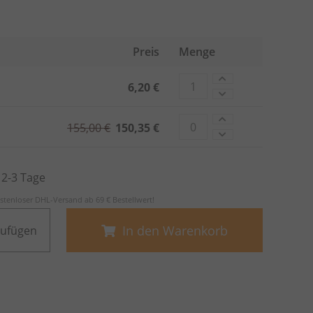
Preis
Menge
6,20 €
155,00 €
150,35 €
. 2-3 Tage
stenloser DHL-Versand ab 69 € Bestellwert!
In den Warenkorb
zufügen