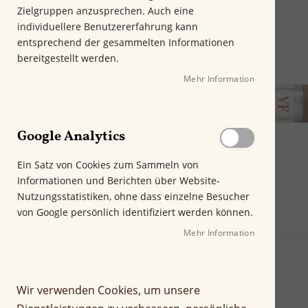
m
Zielgruppen anzusprechen. Auch eine
E
individuellere Benutzererfahrung kann
n
entsprechend der gesammelten Informationen
d
bereitgestellt werden.
e
Mehr Information
d
e
r
B
Google Analytics
i
l
Ein Satz von Cookies zum Sammeln von
d
Informationen und Berichten über Website-
g
Nutzungsstatistiken, ohne dass einzelne Besucher
a
von Google persönlich identifiziert werden können.
l
e
Mehr Information
r
i
e
Wir verwenden Cookies, um unsere
s
p