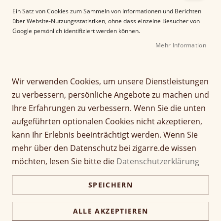
e
Ein Satz von Cookies zum Sammeln von Informationen und Berichten
r
über Website-Nutzungsstatistiken, ohne dass einzelne Besucher von
B
Google persönlich identifiziert werden können.
i
Mehr Information
l
d
g
Z
a
Wir verwenden Cookies, um unsere Dienstleistungen
Plasencia Year Of The
u
l
zu verbessern, persönliche Angebote zu machen und
m
e
Rabbit 2023 Toro
Ihre Erfahrungen zu verbessern. Wenn Sie die unten
A
r
aufgeführten optionalen Cookies nicht akzeptieren,
n
i
Seien Sie der Erste, der dieses Produkt bewertet
f
e
kann Ihr Erlebnis beeinträchtigt werden. Wenn Sie
a
Artikel
s
mehr über den Datenschutz bei zigarre.de wissen
52,00 €
n
1 Stück
für
p
möchten, lesen Sie bitte die
Datenschutzerklärung
g
gruppiertes
r
d
Produkt
i
520,00 €
Kiste (10 Stück)
SPEICHERN
e
504,40 €
n
r
g
B
e
ALLE AKZEPTIEREN
i
Verfügbarkeit:
Lieferzeit ca. 2-3 Tage
n