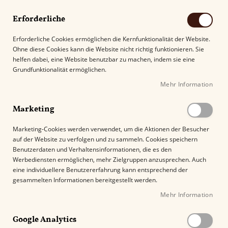
Erforderliche
Erforderliche Cookies ermöglichen die Kernfunktionalität der Website.
Ohne diese Cookies kann die Website nicht richtig funktionieren. Sie
Suche
helfen dabei, eine Website benutzbar zu machen, indem sie eine
Grundfunktionalität ermöglichen.
Mehr Information
Kostenloser Versand mit DHL ab
69.00€
.
Marketing
Startseite
Plasencia Year Of The Rabbit 2023 Toro
Marketing-Cookies werden verwendet, um die Aktionen der Besucher
auf der Website zu verfolgen und zu sammeln. Cookies speichern
Z
Benutzerdaten und Verhaltensinformationen, die es den
u
Werbediensten ermöglichen, mehr Zielgruppen anzusprechen. Auch
m
eine individuellere Benutzererfahrung kann entsprechend der
E
gesammelten Informationen bereitgestellt werden.
n
Mehr Information
d
e
Google Analytics
d