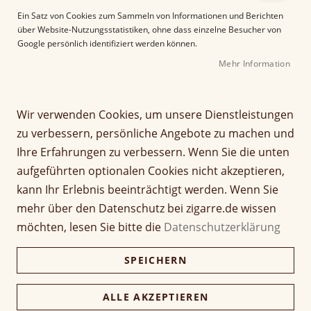
e
Ein Satz von Cookies zum Sammeln von Informationen und Berichten
r
über Website-Nutzungsstatistiken, ohne dass einzelne Besucher von
B
Google persönlich identifiziert werden können.
i
Mehr Information
l
d
g
Z
a
Wir verwenden Cookies, um unsere Dienstleistungen
Paradiso Quintessence
u
l
zu verbessern, persönliche Angebote zu machen und
m
e
Robusto
Ihre Erfahrungen zu verbessern. Wenn Sie die unten
A
r
aufgeführten optionalen Cookies nicht akzeptieren,
n
i
Bewertung:
f
e
kann Ihr Erlebnis beeinträchtigt werden. Wenn Sie
100
100
% of
a
s
Artikel
mehr über den Datenschutz bei zigarre.de wissen
n
9,30 €
p
1 Stück
für
möchten, lesen Sie bitte die
Datenschutzerklärung
g
r
gruppiertes
d
i
Produkt
223,20 €
SPEICHERN
Kiste (24 Stück)
e
n
216,50 €
r
g
B
e
ALLE AKZEPTIEREN
i
n