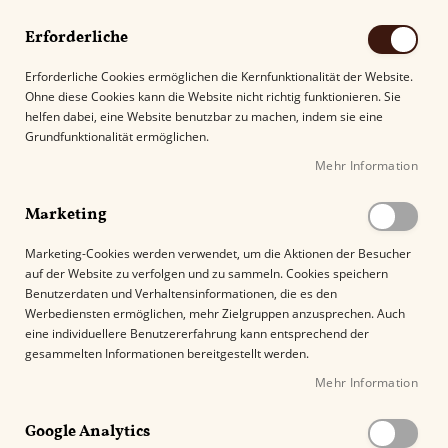
Erforderliche
Erforderliche Cookies ermöglichen die Kernfunktionalität der Website.
Ohne diese Cookies kann die Website nicht richtig funktionieren. Sie
Suche
helfen dabei, eine Website benutzbar zu machen, indem sie eine
Grundfunktionalität ermöglichen.
Mehr Information
Kostenloser Versand mit DHL ab
69.00€
.
Marketing
Startseite
Paradiso Quintessence Robusto
Marketing-Cookies werden verwendet, um die Aktionen der Besucher
auf der Website zu verfolgen und zu sammeln. Cookies speichern
Z
Benutzerdaten und Verhaltensinformationen, die es den
u
Werbediensten ermöglichen, mehr Zielgruppen anzusprechen. Auch
m
eine individuellere Benutzererfahrung kann entsprechend der
E
gesammelten Informationen bereitgestellt werden.
n
Mehr Information
d
e
Google Analytics
d