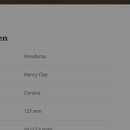
en
Honduras
Henry Clay
Corona
127 mm
44 (17,4 mm)