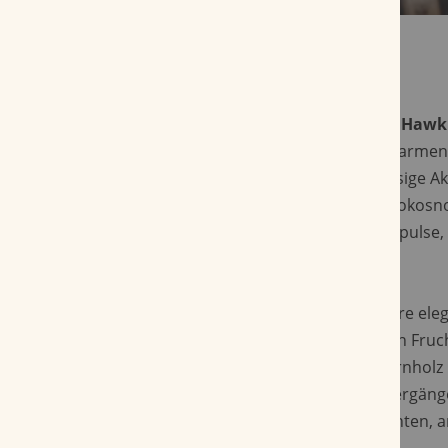
Schon beim Anzünden der
Henry Clay War Hawk
sich eine feine Würze, getragen von einer warme
Hauch Holz. Im weiteren Verlauf treten nussige Ak
Walnuss erinnern, untermalt von sanften Kokosno
feiner Pfeffertouch sorgen für lebendige Impulse, 
wirken.
In puncto Aromatik offenbart die Corona ihre elega
florale Nuancen, kombiniert mit einer zarten Fruch
aromatische Grundgerüst. Leder und Zedernholz b
während Mandel und Kaffee für weiche Übergänge
Muskat runden das Erlebnis mit einer dezenten,