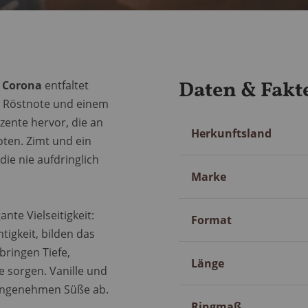
Daten & Fakt
 Corona
entfaltet
n Röstnote und einem
zente hervor, die an
Mehr
Herkunftsland
ten. Zimt und ein
Information
die nie aufdringlich
Marke
nte Vielseitigkeit:
Format
tigkeit, bilden das
ringen Tiefe,
Länge
 sorgen. Vanille und
 angenehmen Süße ab.
Ringmaß