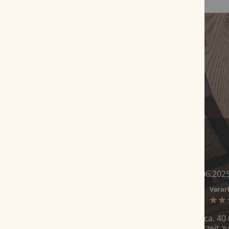
Gut schmeckende Zigarre
Bewertung von
Rafael Lamers
am 07.06.202
Geschmack
Preis/Leistung
Verar
Sehr gut schmeckende Zigarre Dauer ca. 40 mi
mal kurz von allem mal eine kleine Auszeit 