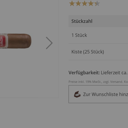
Bewertung:
87
100
% of
Stückzahl
Artikel
1 Stück
für
gruppiertes
Produkt
Kiste (25 Stück)
Verfügbarkeit:
Lieferzeit ca
Preise inkl. 19% MwSt., zzgl.
Versand
.
Ko
Zur Wunschliste hin