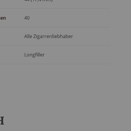
ten
40
Alle Zigarrenliebhaber
Longfiller
H