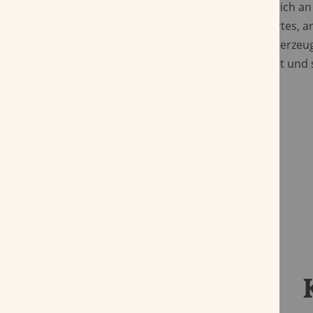
Die
Henry Clay War Hawk Corona
richtet sich a
klassischer Formate, die ein bewusst geführtes, 
Rauchvergnügen zu schätzen wissen. Sie überzeug
Lautstärke, sondern durch Feinsinn, Klarheit und