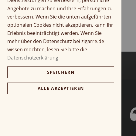
Dienstleistungen zu verbessern, persönliche
r
Z
Angebote zu machen und Ihre Erfahrungen zu
i
u
verbessern. Wenn Sie die unten aufgeführten
n
m
optionalen Cookies nicht akzeptieren, kann Ihr
g
A
Erlebnis beeinträchtigt werden. Wenn Sie
e
n
n
f
mehr über den Datenschutz bei zigarre.de
a
wissen möchten, lesen Sie bitte die
n
Datenschutzerklärung
g
d
SPEICHERN
e
r
B
ALLE AKZEPTIEREN
i
l
d
g
a
l
e