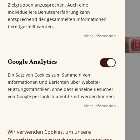
m
Zielgruppen anzusprechen. Auch eine
E
individuellere Benutzererfahrung kann
n
entsprechend der gesammelten Informationen
d
bereitgestellt werden.
e
Mehr Information
d
e
r
B
Google Analytics
i
l
Ein Satz von Cookies zum Sammeln von
d
Informationen und Berichten über Website-
g
Nutzungsstatistiken, ohne dass einzelne Besucher
a
von Google persönlich identifiziert werden können.
l
e
Mehr Information
r
i
e
Wir verwenden Cookies, um unsere
s
p