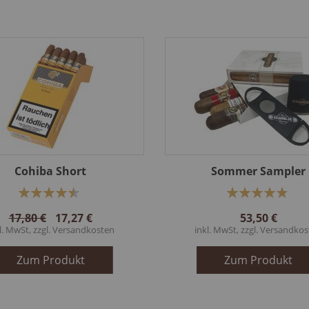
Cohiba Short
Sommer Sampler
Bewertung:
Bewertung:
90%
98%
17,80 €
17,27 €
53,50 €
l. MwSt, zzgl.
Versandkosten
inkl. MwSt, zzgl.
Versandkos
Zum Produkt
Zum Produkt