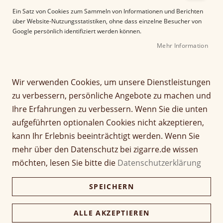
e
Ein Satz von Cookies zum Sammeln von Informationen und Berichten
r
über Website-Nutzungsstatistiken, ohne dass einzelne Besucher von
B
Google persönlich identifiziert werden können.
i
Mehr Information
l
d
g
Z
a
Wir verwenden Cookies, um unsere Dienstleistungen
Arturo Fuente Chateau
u
l
zu verbessern, persönliche Angebote zu machen und
m
e
Fuente Robusto
Ihre Erfahrungen zu verbessern. Wenn Sie die unten
A
r
aufgeführten optionalen Cookies nicht akzeptieren,
n
i
Seien Sie der Erste, der dieses Produkt bewertet
f
e
kann Ihr Erlebnis beeinträchtigt werden. Wenn Sie
a
Artikel
s
mehr über den Datenschutz bei zigarre.de wissen
14,50 €
n
1 Stück
für
p
möchten, lesen Sie bitte die
Datenschutzerklärung
g
gruppiertes
r
d
Produkt
i
270,00 €
Kiste (20 Stück)
SPEICHERN
e
261,90 €
n
r
g
B
e
ALLE AKZEPTIEREN
i
Verfügbarkeit:
Lieferzeit ca. 2-3 Tage
n