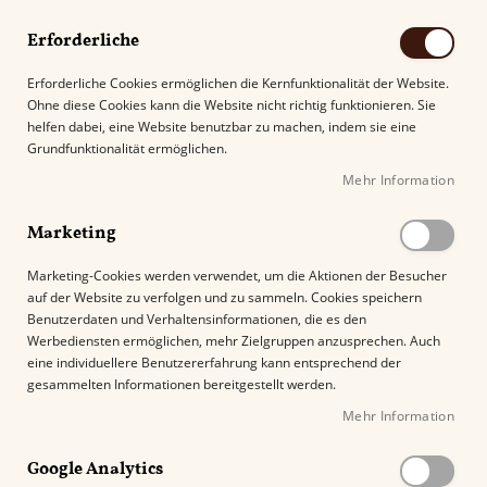
Erforderliche
Erforderliche Cookies ermöglichen die Kernfunktionalität der Website.
Ohne diese Cookies kann die Website nicht richtig funktionieren. Sie
Suche
helfen dabei, eine Website benutzbar zu machen, indem sie eine
Grundfunktionalität ermöglichen.
Mehr Information
Kostenloser Versand mit DHL ab
69.00€
.
Marketing
Startseite
Arturo Fuente Chateau Fuente Robusto
Marketing-Cookies werden verwendet, um die Aktionen der Besucher
auf der Website zu verfolgen und zu sammeln. Cookies speichern
Z
Benutzerdaten und Verhaltensinformationen, die es den
u
Werbediensten ermöglichen, mehr Zielgruppen anzusprechen. Auch
m
eine individuellere Benutzererfahrung kann entsprechend der
E
gesammelten Informationen bereitgestellt werden.
n
Mehr Information
d
e
Google Analytics
d