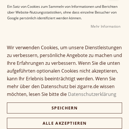
e
Ein Satz von Cookies zum Sammeln von Informationen und Berichten
r
über Website-Nutzungsstatistiken, ohne dass einzelne Besucher von
B
Google persönlich identifiziert werden können.
i
Mehr Information
l
d
g
Z
a
Wir verwenden Cookies, um unsere Dienstleistungen
Sonderangebot 50
u
l
zu verbessern, persönliche Angebote zu machen und
m
e
Cigarillos Brasil
Ihre Erfahrungen zu verbessern. Wenn Sie die unten
A
r
aufgeführten optionalen Cookies nicht akzeptieren,
n
i
Seien Sie der Erste, der dieses Produkt bewertet
f
e
kann Ihr Erlebnis beeinträchtigt werden. Wenn Sie
a
s
16,50 €
mehr über den Datenschutz bei zigarre.de wissen
16,01 €
n
p
möchten, lesen Sie bitte die
Datenschutzerklärung
g
r
inkl. MwSt, zzgl.
Versandkosten
d
i
SPEICHERN
e
n
Verfügbarkeit:
Nicht verfügbar
r
g
B
Menge
e
ALLE AKZEPTIEREN
i
n