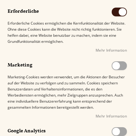
Erforderliche
Erforderliche Cookies ermöglichen die Kernfunktionalität der Website.
Ohne diese Cookies kann die Website nicht richtig funktionieren. Sie
Suche
helfen dabei, eine Website benutzbar zu machen, indem sie eine
Grundfunktionalität ermöglichen.
Mehr Information
Kostenloser Versand mit DHL ab
69.00€
.
Marketing
Startseite
Sonderangebot 50 Cigarillos Brasil
Marketing-Cookies werden verwendet, um die Aktionen der Besucher
auf der Website zu verfolgen und zu sammeln. Cookies speichern
Z
Benutzerdaten und Verhaltensinformationen, die es den
u
%
Werbediensten ermöglichen, mehr Zielgruppen anzusprechen. Auch
m
eine individuellere Benutzererfahrung kann entsprechend der
E
gesammelten Informationen bereitgestellt werden.
n
Mehr Information
d
e
Google Analytics
d