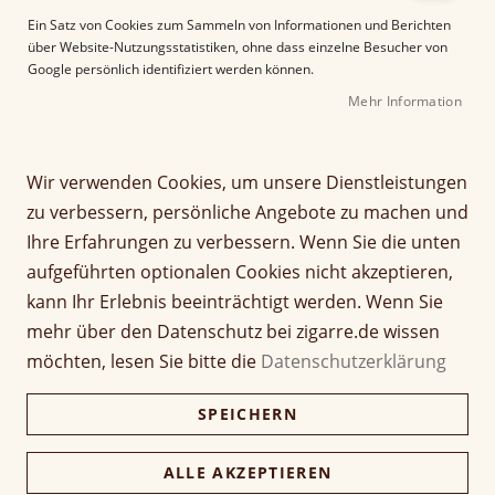
e
Ein Satz von Cookies zum Sammeln von Informationen und Berichten
r
über Website-Nutzungsstatistiken, ohne dass einzelne Besucher von
B
Google persönlich identifiziert werden können.
i
Mehr Information
l
d
g
Z
a
Wir verwenden Cookies, um unsere Dienstleistungen
Villiger Mini Gold Filter
u
l
zu verbessern, persönliche Angebote zu machen und
m
e
Ihre Erfahrungen zu verbessern. Wenn Sie die unten
A
Seien Sie der Erste, der dieses Produkt bewertet
r
aufgeführten optionalen Cookies nicht akzeptieren,
n
i
Artikel
f
e
kann Ihr Erlebnis beeinträchtigt werden. Wenn Sie
6,50 €
Villiger Mini Gold Filter
für
a
s
mehr über den Datenschutz bei zigarre.de wissen
gruppiertes
n
p
Produkt
möchten, lesen Sie bitte die
Datenschutzerklärung
g
r
Verfügbarkeit:
Lieferzeit ca. 2-3 Tage
d
i
SPEICHERN
e
n
Preise inkl. 19% MwSt., zzgl.
Versand
.
Kostenloser DHL-Versand ab 69 € Bestellwert!
r
g
B
e
ALLE AKZEPTIEREN
In den Warenkorb
i
n