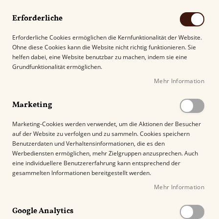
Erforderliche
Erforderliche Cookies ermöglichen die Kernfunktionalität der Website.
Ohne diese Cookies kann die Website nicht richtig funktionieren. Sie
Suche
helfen dabei, eine Website benutzbar zu machen, indem sie eine
Grundfunktionalität ermöglichen.
Mehr Information
Kostenloser Versand mit DHL ab
69.00€
.
Marketing
Startseite
Villiger Mini Gold Filter
Marketing-Cookies werden verwendet, um die Aktionen der Besucher
auf der Website zu verfolgen und zu sammeln. Cookies speichern
Z
Benutzerdaten und Verhaltensinformationen, die es den
u
Werbediensten ermöglichen, mehr Zielgruppen anzusprechen. Auch
m
eine individuellere Benutzererfahrung kann entsprechend der
E
gesammelten Informationen bereitgestellt werden.
n
Mehr Information
d
e
Google Analytics
d