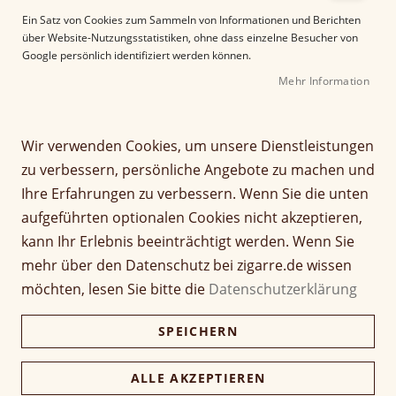
e
Ein Satz von Cookies zum Sammeln von Informationen und Berichten
r
über Website-Nutzungsstatistiken, ohne dass einzelne Besucher von
B
Google persönlich identifiziert werden können.
i
Mehr Information
l
d
g
Z
a
Wir verwenden Cookies, um unsere Dienstleistungen
Villiger Christmas
u
l
zu verbessern, persönliche Angebote zu machen und
m
e
Edition 2019
Ihre Erfahrungen zu verbessern. Wenn Sie die unten
A
r
aufgeführten optionalen Cookies nicht akzeptieren,
n
i
Seien Sie der Erste, der dieses Produkt bewertet
f
e
kann Ihr Erlebnis beeinträchtigt werden. Wenn Sie
27,00 €
a
s
mehr über den Datenschutz bei zigarre.de wissen
n
p
inkl. MwSt, zzgl.
Versandkosten
möchten, lesen Sie bitte die
Datenschutzerklärung
g
r
d
i
Verfügbarkeit:
Nicht verfügbar
SPEICHERN
e
n
r
g
Menge
B
e
ALLE AKZEPTIEREN
i
n