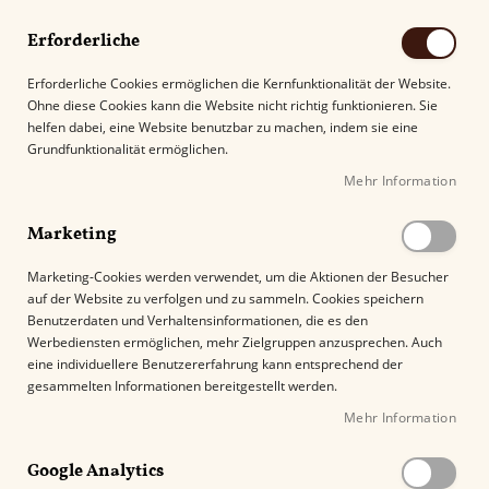
Erforderliche
Erforderliche Cookies ermöglichen die Kernfunktionalität der Website.
Ohne diese Cookies kann die Website nicht richtig funktionieren. Sie
Suche
helfen dabei, eine Website benutzbar zu machen, indem sie eine
Grundfunktionalität ermöglichen.
Mehr Information
Kostenloser Versand mit DHL ab
69.00€
.
Marketing
Startseite
Villiger Christmas Edition 2019
Marketing-Cookies werden verwendet, um die Aktionen der Besucher
auf der Website zu verfolgen und zu sammeln. Cookies speichern
Z
Benutzerdaten und Verhaltensinformationen, die es den
u
Werbediensten ermöglichen, mehr Zielgruppen anzusprechen. Auch
m
eine individuellere Benutzererfahrung kann entsprechend der
E
gesammelten Informationen bereitgestellt werden.
n
Mehr Information
d
e
Google Analytics
d