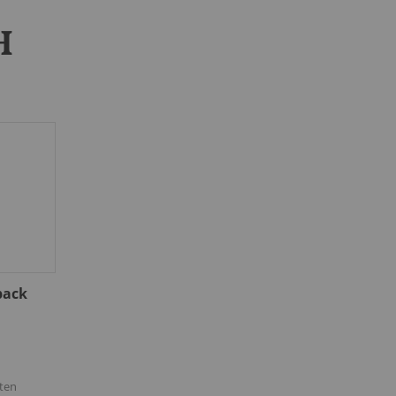
H
pack
ten