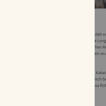
Bei der Villiger 1888 Nicaragua Robusto handelt e
Tabacalera ABAM Cigars von Hand gefertigte Longfi
Einlage dafür stammt aus der Dominikanischen R
Nicaragua, ein mexikanisches Umblatt und ein ec
Deckblatt vollenden sie.
Die Aromaentwicklung ist sehr harmonisch. Kakao
Gras werden von floralen Nuancen harmonisch beg
in Zellophan verpackte Villiger 1888 Nicaragua Ro
harmonische Minuten.