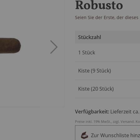
Robusto
Seien Sie der Erste, der diese
Stückzahl
Artikel
1 Stück
für
gruppiertes
Produkt
Kiste (9 Stück)
Kiste (20 Stück)
Verfügbarkeit:
Lieferzeit ca
Preise inkl. 19% MwSt., zzgl.
Versand
.
Ko
Zur Wunschliste hin