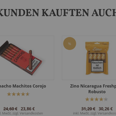
KUNDEN KAUFTEN AUC
%
acho Machitos Corojo
Zino Nicaragua Fresh
Robusto
Bewertung:
93%
Bewertung:
87%
24,60 €
23,86 €
31,20 €
30,26 €
l. MwSt, zzgl.
Versandkosten
inkl. MwSt, zzgl.
Versandkos