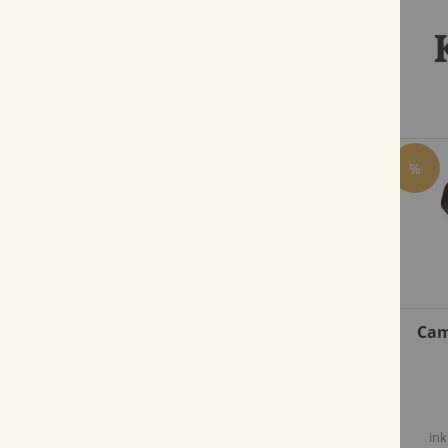
%
Sommer Sampler
Cam
Bewertung:
98%
53,50 €
inkl. MwSt, zzgl.
Versandkosten
ink