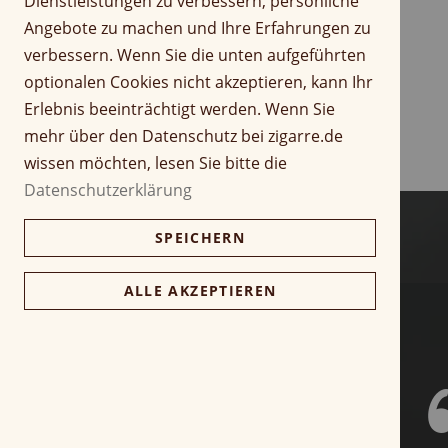
Dienstleistungen zu verbessern, persönliche
r
Z
Angebote zu machen und Ihre Erfahrungen zu
i
u
verbessern. Wenn Sie die unten aufgeführten
n
m
optionalen Cookies nicht akzeptieren, kann Ihr
g
A
Erlebnis beeinträchtigt werden. Wenn Sie
e
n
n
f
mehr über den Datenschutz bei zigarre.de
a
wissen möchten, lesen Sie bitte die
n
Datenschutzerklärung
g
d
SPEICHERN
e
r
B
ALLE AKZEPTIEREN
i
l
d
g
a
l
e