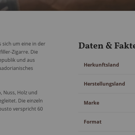
Daten & Fakt
s sich um eine in der
ller-Zigarre. Die
epublik und aus
Mehr
Herkunftsland
uadorianisches
Information
Herstellungsland
, Nuss, Holz und
leitet. Die einzeln
Marke
busto verspricht 60
Format