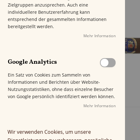
m
Zielgruppen anzusprechen. Auch eine
E
individuellere Benutzererfahrung kann
n
entsprechend der gesammelten Informationen
d
bereitgestellt werden.
e
Mehr Information
d
e
r
B
Google Analytics
i
l
Ein Satz von Cookies zum Sammeln von
d
Informationen und Berichten über Website-
g
Nutzungsstatistiken, ohne dass einzelne Besucher
a
von Google persönlich identifiziert werden können.
l
e
Mehr Information
r
i
e
Wir verwenden Cookies, um unsere
s
p