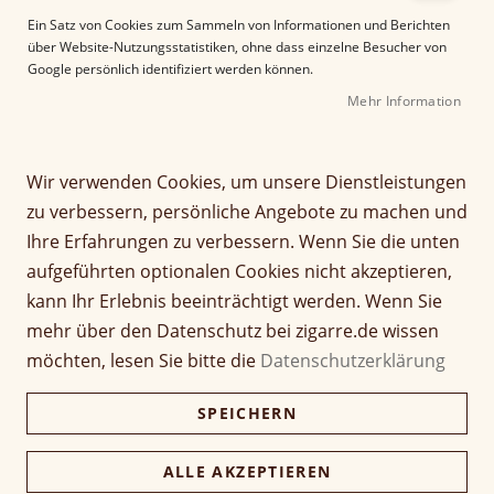
e
Ein Satz von Cookies zum Sammeln von Informationen und Berichten
r
über Website-Nutzungsstatistiken, ohne dass einzelne Besucher von
B
Google persönlich identifiziert werden können.
i
Mehr Information
l
d
g
Z
a
Wir verwenden Cookies, um unsere Dienstleistungen
VegaFina Nicaragua Gran
u
l
zu verbessern, persönliche Angebote zu machen und
m
e
Vulcano
Ihre Erfahrungen zu verbessern. Wenn Sie die unten
A
r
aufgeführten optionalen Cookies nicht akzeptieren,
n
i
Seien Sie der Erste, der dieses Produkt bewertet
f
e
kann Ihr Erlebnis beeinträchtigt werden. Wenn Sie
a
Artikel
s
mehr über den Datenschutz bei zigarre.de wissen
8,70 €
n
1 Stück
für
p
möchten, lesen Sie bitte die
Datenschutzerklärung
g
gruppiertes
r
d
Produkt
i
87,00 €
Kiste (10 Stück)
SPEICHERN
e
84,39 €
n
r
g
212,50 €
B
e
ALLE AKZEPTIEREN
Kiste (25 Stück)
206,13 €
i
n