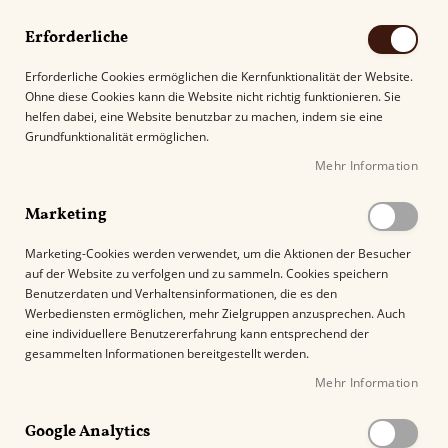
Erforderliche
Erforderliche Cookies ermöglichen die Kernfunktionalität der Website.
Ohne diese Cookies kann die Website nicht richtig funktionieren. Sie
Suche
helfen dabei, eine Website benutzbar zu machen, indem sie eine
Grundfunktionalität ermöglichen.
Mehr Information
Kostenloser Versand mit DHL ab
69.00€
.
Marketing
Startseite
VegaFina Nicaragua Gran Vulcano
Marketing-Cookies werden verwendet, um die Aktionen der Besucher
auf der Website zu verfolgen und zu sammeln. Cookies speichern
Z
Benutzerdaten und Verhaltensinformationen, die es den
u
Werbediensten ermöglichen, mehr Zielgruppen anzusprechen. Auch
m
eine individuellere Benutzererfahrung kann entsprechend der
E
gesammelten Informationen bereitgestellt werden.
n
Mehr Information
d
e
Google Analytics
d