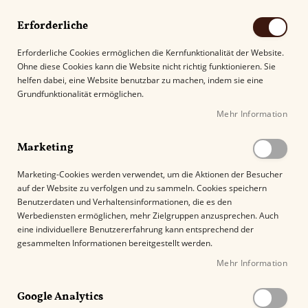
Erforderliche
Erforderliche Cookies ermöglichen die Kernfunktionalität der Website.
Ohne diese Cookies kann die Website nicht richtig funktionieren. Sie
Suche
helfen dabei, eine Website benutzbar zu machen, indem sie eine
Grundfunktionalität ermöglichen.
Mehr Information
Kostenloser Versand mit DHL ab
69.00€
.
Marketing
Startseite
VAUEN Classic 1683
Marketing-Cookies werden verwendet, um die Aktionen der Besucher
auf der Website zu verfolgen und zu sammeln. Cookies speichern
Z
Benutzerdaten und Verhaltensinformationen, die es den
u
Werbediensten ermöglichen, mehr Zielgruppen anzusprechen. Auch
m
eine individuellere Benutzererfahrung kann entsprechend der
E
gesammelten Informationen bereitgestellt werden.
n
Mehr Information
d
e
Google Analytics
d