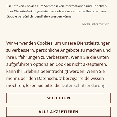
e
Ein Satz von Cookies zum Sammeln von Informationen und Berichten
r
über Website-Nutzungsstatistiken, ohne dass einzelne Besucher von
B
Google persönlich identifiziert werden können.
i
Mehr Information
l
d
Z
VAUEN Classic 1683
g
u
a
m
Wir verwenden Cookies, um unsere Dienstleistungen
l
A
Seien Sie der Erste, der dieses Produkt bewertet
zu verbessern, persönliche Angebote zu machen und
e
n
Ihre Erfahrungen zu verbessern. Wenn Sie die unten
r
f
aufgeführten optionalen Cookies nicht akzeptieren,
i
a
e
n
kann Ihr Erlebnis beeinträchtigt werden. Wenn Sie
s
g
mehr über den Datenschutz bei zigarre.de wissen
p
d
möchten, lesen Sie bitte die
Datenschutzerklärung
r
e
i
r
SPEICHERN
n
B
g
i
e
l
ALLE AKZEPTIEREN
n
d