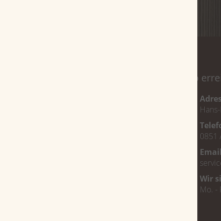
Service
So erre
Magazin
Adre
Hans-
Über uns
Tele
Veranstaltungen
0851 
FAQ
Emai
Jobs
servi
Bestellvorgang
Wir s
Mo. - 
Zahlungsarten
Lieferung