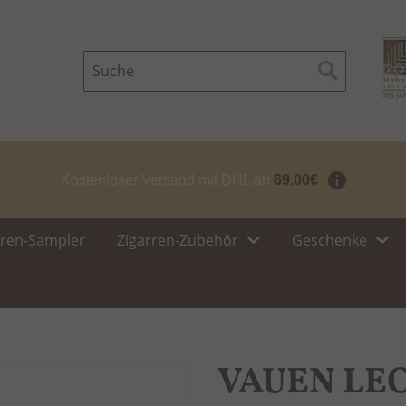
Suche
Suche
Kostenloser Versand mit DHL ab
69.00€
.
rren-Sampler
Zigarren-Zubehör
Geschenke
VAUEN LEO