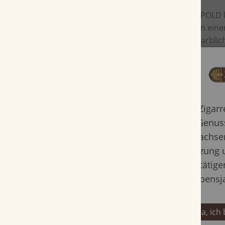
Mit Farbe glänzen - Mit der neuen Serie LEOPOLD
Pfeifenliebhaber das Herz höher schlagen. In ei
Orange strahlt die LEOPOLD mit dem dazu farblich
abgestimmten Mundstück Modernität und Dynamik
erfrischend zugleich, sorgt die sandgestrahlte Ob
damit vergrößerten Oberflächenstruktur für ein
Rauchverhalten. Pfeifenliebhaber haben die Qual
brandneuen Modellen.
Zigar
Genuss
Erwachsen
Nutzung 
bestätige
Lebensj
Ja, ich