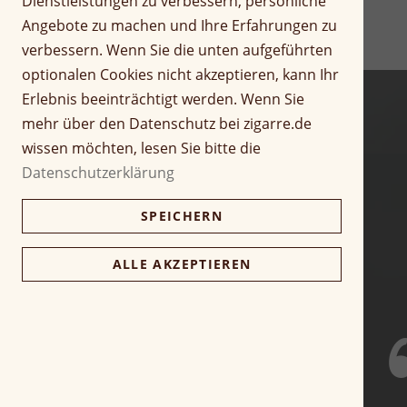
Dienstleistungen zu verbessern, persönliche
f
r
Angebote zu machen und Ihre Erfahrungen zu
a
i
verbessern. Wenn Sie die unten aufgeführten
n
n
optionalen Cookies nicht akzeptieren, kann Ihr
g
g
d
Erlebnis beeinträchtigt werden. Wenn Sie
e
e
n
mehr über den Datenschutz bei zigarre.de
r
wissen möchten, lesen Sie bitte die
B
Datenschutzerklärung
i
l
SPEICHERN
d
g
a
ALLE AKZEPTIEREN
l
e
r
i
e
s
p