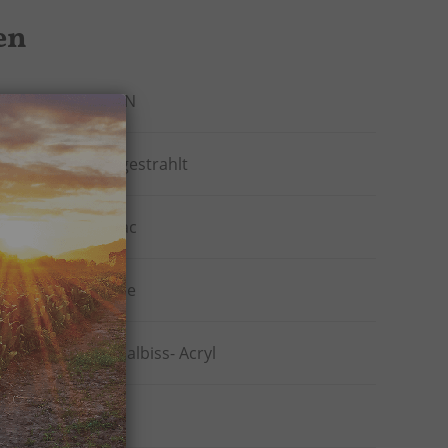
en
VAUEN
sandgestrahlt
cognac
gerade
Normalbiss- Acryl
9 mm