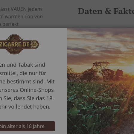
Daten & Fakt
 lässt VAUEN jedem
nem warmen Ton von
 perfekt
Mehr
Pfeifenhersteller
 aus. Stilsicher und
Information
erfläche mit der
 angenehm kühles
Oberfläche / Farbe
 der Wahl zwischen 6
ren und Tabak sind
Farbe
mittel, die nur für
e bestimmt sind. Mit
Pfeifenform
unseres Online-Shops
n Sie, dass Sie das 18.
Mundstück
ahr vollendet haben.
Filterart
 bin älter als 18 Jahre