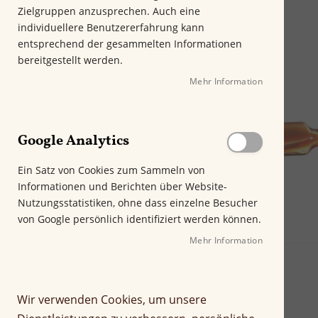
m
Zielgruppen anzusprechen. Auch eine
E
individuellere Benutzererfahrung kann
n
entsprechend der gesammelten Informationen
d
bereitgestellt werden.
e
Mehr Information
d
e
r
B
Google Analytics
i
l
Ein Satz von Cookies zum Sammeln von
d
Informationen und Berichten über Website-
g
Nutzungsstatistiken, ohne dass einzelne Besucher
a
von Google persönlich identifiziert werden können.
l
e
Mehr Information
Z
r
u
i
m
e
Wir verwenden Cookies, um unsere
A
s
n
p