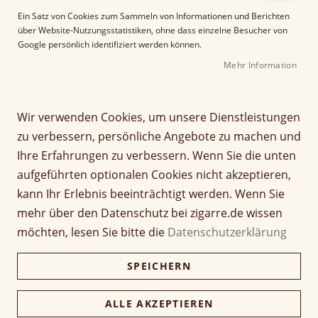
e
Ein Satz von Cookies zum Sammeln von Informationen und Berichten
r
über Website-Nutzungsstatistiken, ohne dass einzelne Besucher von
B
Google persönlich identifiziert werden können.
i
Mehr Information
l
d
g
Z
a
Wir verwenden Cookies, um unsere Dienstleistungen
Santa Damiana Minutos
u
l
zu verbessern, persönliche Angebote zu machen und
m
e
Ihre Erfahrungen zu verbessern. Wenn Sie die unten
A
Seien Sie der Erste, der dieses Produkt bewertet
r
aufgeführten optionalen Cookies nicht akzeptieren,
n
i
Artikel
f
e
kann Ihr Erlebnis beeinträchtigt werden. Wenn Sie
3,90 €
1 Stück
für
a
s
mehr über den Datenschutz bei zigarre.de wissen
gruppiertes
n
p
Produkt
78,00 €
möchten, lesen Sie bitte die
Datenschutzerklärung
g
Kiste (20 Stück)
r
75,66 €
d
i
SPEICHERN
e
n
r
g
Verfügbarkeit:
Lieferzeit ca. 2-3 Tage
B
e
ALLE AKZEPTIEREN
Preise inkl. 19% MwSt., zzgl.
Versand
.
i
n