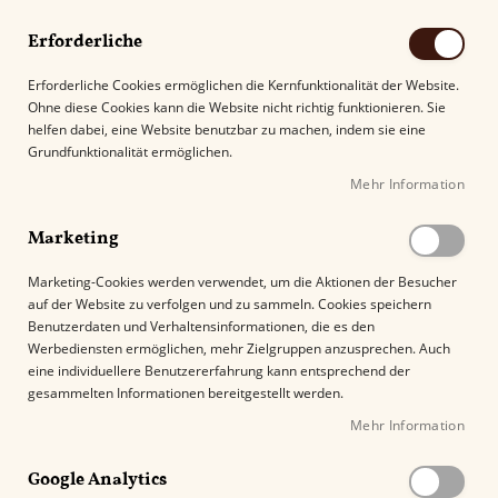
Erforderliche
Erforderliche Cookies ermöglichen die Kernfunktionalität der Website.
Ohne diese Cookies kann die Website nicht richtig funktionieren. Sie
Suche
helfen dabei, eine Website benutzbar zu machen, indem sie eine
Grundfunktionalität ermöglichen.
Mehr Information
Kostenloser Versand mit DHL ab
69.00€
.
Marketing
Startseite
Santa Damiana Minutos
Marketing-Cookies werden verwendet, um die Aktionen der Besucher
auf der Website zu verfolgen und zu sammeln. Cookies speichern
Z
Benutzerdaten und Verhaltensinformationen, die es den
u
Werbediensten ermöglichen, mehr Zielgruppen anzusprechen. Auch
m
eine individuellere Benutzererfahrung kann entsprechend der
E
gesammelten Informationen bereitgestellt werden.
n
Mehr Information
d
e
Google Analytics
d