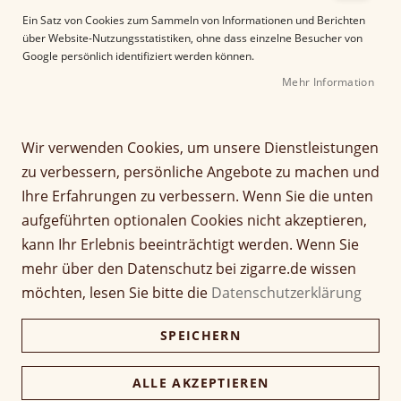
e
Ein Satz von Cookies zum Sammeln von Informationen und Berichten
r
über Website-Nutzungsstatistiken, ohne dass einzelne Besucher von
B
Google persönlich identifiziert werden können.
i
Mehr Information
l
d
g
Z
a
Wir verwenden Cookies, um unsere Dienstleistungen
Punch Mini 20
u
l
zu verbessern, persönliche Angebote zu machen und
m
e
Ihre Erfahrungen zu verbessern. Wenn Sie die unten
A
Seien Sie der Erste, der dieses Produkt bewertet
r
aufgeführten optionalen Cookies nicht akzeptieren,
n
i
Artikel
9,80 €
f
e
kann Ihr Erlebnis beeinträchtigt werden. Wenn Sie
Packung (20 Stück)
für
9,21 €
a
s
mehr über den Datenschutz bei zigarre.de wissen
gruppiertes
n
p
Produkt
möchten, lesen Sie bitte die
Datenschutzerklärung
g
r
Verfügbarkeit:
Lieferzeit ca. 2-3 Tage
d
i
SPEICHERN
e
n
Preise inkl. 19% MwSt., zzgl.
Versand
.
r
Kostenloser DHL-Versand ab 69 € Bestellwert!
g
B
e
ALLE AKZEPTIEREN
In den Warenkorb
i
n