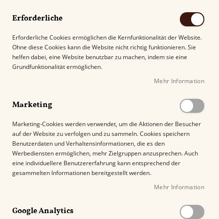
Erforderliche
Erforderliche Cookies ermöglichen die Kernfunktionalität der Website.
Ohne diese Cookies kann die Website nicht richtig funktionieren. Sie
Suche
helfen dabei, eine Website benutzbar zu machen, indem sie eine
Grundfunktionalität ermöglichen.
Mehr Information
Kostenloser Versand mit DHL ab
69.00€
.
Marketing
Startseite
Punch Mini 20
Marketing-Cookies werden verwendet, um die Aktionen der Besucher
auf der Website zu verfolgen und zu sammeln. Cookies speichern
Z
Benutzerdaten und Verhaltensinformationen, die es den
u
Werbediensten ermöglichen, mehr Zielgruppen anzusprechen. Auch
m
eine individuellere Benutzererfahrung kann entsprechend der
E
gesammelten Informationen bereitgestellt werden.
n
Mehr Information
d
e
Google Analytics
d