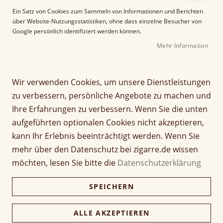
e
Ein Satz von Cookies zum Sammeln von Informationen und Berichten
r
über Website-Nutzungsstatistiken, ohne dass einzelne Besucher von
B
Google persönlich identifiziert werden können.
i
Mehr Information
l
d
g
Z
a
Wir verwenden Cookies, um unsere Dienstleistungen
Montosa Mini Cigarillos
u
l
zu verbessern, persönliche Angebote zu machen und
m
e
Ihre Erfahrungen zu verbessern. Wenn Sie die unten
A
Seien Sie der Erste, der dieses Produkt bewertet
r
aufgeführten optionalen Cookies nicht akzeptieren,
n
11,20 €
i
f
e
kann Ihr Erlebnis beeinträchtigt werden. Wenn Sie
inkl. MwSt, zzgl.
Versandkosten
a
s
mehr über den Datenschutz bei zigarre.de wissen
n
p
möchten, lesen Sie bitte die
Datenschutzerklärung
Verfügbarkeit:
Lieferzeit ca. 2-3 Tage
g
r
d
i
Menge
SPEICHERN
e
n
r
g
B
e
ALLE AKZEPTIEREN
i
n