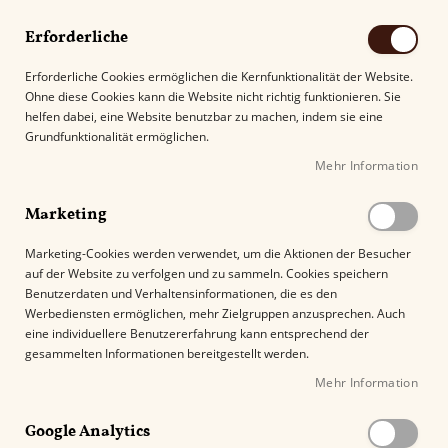
Erforderliche
Erforderliche Cookies ermöglichen die Kernfunktionalität der Website.
Ohne diese Cookies kann die Website nicht richtig funktionieren. Sie
Suche
helfen dabei, eine Website benutzbar zu machen, indem sie eine
Grundfunktionalität ermöglichen.
Mehr Information
Kostenloser Versand mit DHL ab
69.00€
.
Marketing
Startseite
Montosa Mini Cigarillos
Marketing-Cookies werden verwendet, um die Aktionen der Besucher
auf der Website zu verfolgen und zu sammeln. Cookies speichern
Z
Benutzerdaten und Verhaltensinformationen, die es den
u
Werbediensten ermöglichen, mehr Zielgruppen anzusprechen. Auch
m
eine individuellere Benutzererfahrung kann entsprechend der
E
gesammelten Informationen bereitgestellt werden.
n
Mehr Information
d
e
Google Analytics
d