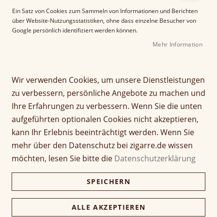
e
Ein Satz von Cookies zum Sammeln von Informationen und Berichten
r
über Website-Nutzungsstatistiken, ohne dass einzelne Besucher von
B
Google persönlich identifiziert werden können.
i
Mehr Information
l
d
g
Z
a
Wir verwenden Cookies, um unsere Dienstleistungen
Partagás Mini 20
u
l
zu verbessern, persönliche Angebote zu machen und
m
e
Ihre Erfahrungen zu verbessern. Wenn Sie die unten
A
Seien Sie der Erste, der dieses Produkt bewertet
r
aufgeführten optionalen Cookies nicht akzeptieren,
n
i
Artikel
f
e
kann Ihr Erlebnis beeinträchtigt werden. Wenn Sie
11,00 €
Partagas Mini 20
für
a
s
mehr über den Datenschutz bei zigarre.de wissen
gruppiertes
n
p
Produkt
möchten, lesen Sie bitte die
Datenschutzerklärung
g
r
Verfügbarkeit:
Lieferzeit ca. 2-3 Tage
d
i
SPEICHERN
e
n
Preise inkl. 19% MwSt., zzgl.
Versand
.
Kostenloser DHL-Versand ab 69 € Bestellwert!
r
g
B
e
ALLE AKZEPTIEREN
In den Warenkorb
i
n