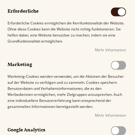
Erforderliche
Erforderliche Cookies ermöglichen die Kernfunktionalität der Website.
Ohne diese Cookies kann die Website nicht richtig funktionieren. Sie
Suche
helfen dabei, eine Website benutzbar zu machen, indem sie eine
Grundfunktionalität ermöglichen.
Mehr Information
Kostenloser Versand mit DHL ab
69.00€
.
Marketing
Startseite
Partagás Mini 20
Marketing-Cookies werden verwendet, um die Aktionen der Besucher
auf der Website zu verfolgen und zu sammeln. Cookies speichern
Z
Benutzerdaten und Verhaltensinformationen, die es den
u
Werbediensten ermöglichen, mehr Zielgruppen anzusprechen. Auch
m
eine individuellere Benutzererfahrung kann entsprechend der
E
gesammelten Informationen bereitgestellt werden.
n
Mehr Information
d
e
Google Analytics
d