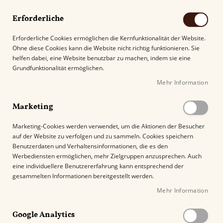
Erforderliche
Erforderliche Cookies ermöglichen die Kernfunktionalität der Website.
Ohne diese Cookies kann die Website nicht richtig funktionieren. Sie
Suche
helfen dabei, eine Website benutzbar zu machen, indem sie eine
Grundfunktionalität ermöglichen.
Mehr Information
Kostenloser Versand mit DHL ab
69.00€
.
Marketing
Startseite
Partagas Linea Maestra Maestro
Marketing-Cookies werden verwendet, um die Aktionen der Besucher
auf der Website zu verfolgen und zu sammeln. Cookies speichern
Z
Benutzerdaten und Verhaltensinformationen, die es den
u
Werbediensten ermöglichen, mehr Zielgruppen anzusprechen. Auch
m
eine individuellere Benutzererfahrung kann entsprechend der
E
gesammelten Informationen bereitgestellt werden.
n
Mehr Information
d
e
Google Analytics
d