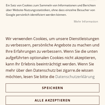
e
Ein Satz von Cookies zum Sammeln von Informationen und Berichten
r
über Website-Nutzungsstatistiken, ohne dass einzelne Besucher von
B
Google persönlich identifiziert werden können.
i
Mehr Information
l
d
g
Z
a
Wir verwenden Cookies, um unsere Dienstleistungen
Partagas Linea Maestra
u
l
zu verbessern, persönliche Angebote zu machen und
m
e
Maestro
Ihre Erfahrungen zu verbessern. Wenn Sie die unten
A
r
aufgeführten optionalen Cookies nicht akzeptieren,
n
i
Seien Sie der Erste, der dieses Produkt bewertet
f
e
kann Ihr Erlebnis beeinträchtigt werden. Wenn Sie
a
Artikel
s
mehr über den Datenschutz bei zigarre.de wissen
85,00 €
n
1 Stück
für
p
möchten, lesen Sie bitte die
Datenschutzerklärung
g
gruppiertes
r
d
Produkt
i
1.700,00 €
Kiste (20 Stück)
SPEICHERN
e
1.649,00 €
n
r
g
B
e
ALLE AKZEPTIEREN
i
Verfügbarkeit:
Lieferzeit ca. 2-3 Tage
n