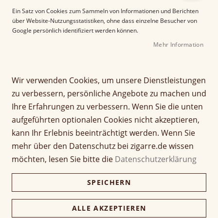
e
Ein Satz von Cookies zum Sammeln von Informationen und Berichten
r
über Website-Nutzungsstatistiken, ohne dass einzelne Besucher von
B
Google persönlich identifiziert werden können.
i
Mehr Information
l
d
g
Z
a
Wir verwenden Cookies, um unsere Dienstleistungen
Oliva Flor de Oliva
u
l
zu verbessern, persönliche Angebote zu machen und
m
e
Connecticut Torpedo
Ihre Erfahrungen zu verbessern. Wenn Sie die unten
A
r
aufgeführten optionalen Cookies nicht akzeptieren,
n
i
Seien Sie der Erste, der dieses Produkt bewertet
f
e
kann Ihr Erlebnis beeinträchtigt werden. Wenn Sie
a
Artikel
s
mehr über den Datenschutz bei zigarre.de wissen
5,30 €
n
1 Stück
für
p
möchten, lesen Sie bitte die
Datenschutzerklärung
g
gruppiertes
r
d
Produkt
i
132,50 €
Kiste (25 Stück)
SPEICHERN
e
128,53 €
n
r
g
B
e
ALLE AKZEPTIEREN
i
Verfügbarkeit:
Lieferzeit ca. 2-3 Tage
n