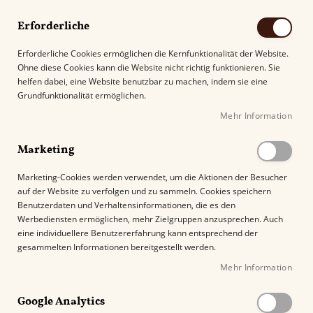
Erforderliche
Erforderliche Cookies ermöglichen die Kernfunktionalität der Website.
Ohne diese Cookies kann die Website nicht richtig funktionieren. Sie
Suche
helfen dabei, eine Website benutzbar zu machen, indem sie eine
Grundfunktionalität ermöglichen.
Mehr Information
Kostenloser Versand mit DHL ab
69.00€
.
Marketing
Startseite
Oliva Flor de Oliva Connecticut Torpedo
Marketing-Cookies werden verwendet, um die Aktionen der Besucher
auf der Website zu verfolgen und zu sammeln. Cookies speichern
Z
Benutzerdaten und Verhaltensinformationen, die es den
u
Werbediensten ermöglichen, mehr Zielgruppen anzusprechen. Auch
m
eine individuellere Benutzererfahrung kann entsprechend der
E
gesammelten Informationen bereitgestellt werden.
n
Mehr Information
d
e
Google Analytics
d