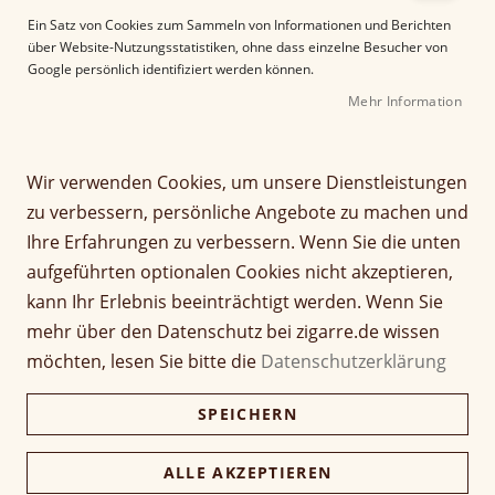
Mit dreizehn einzigartigen Blends zeugen sie von
Ein Satz von Cookies zum Sammeln von Informationen und Berichten
über Website-Nutzungsstatistiken, ohne dass einzelne Besucher von
langjähriger Erfahrung und einem
Google persönlich identifiziert werden können.
unermüdlichen Streben nach Qualität.
Jede
Mehr Information
Zigarre ist ein Meisterwerk
, das durch Willen
und handwerkliches Können entsteht.
Wir verwenden Cookies, um unsere Dienstleistungen
Filter
zu verbessern, persönliche Angebote zu machen und
Ihre Erfahrungen zu verbessern. Wenn Sie die unten
aufgeführten optionalen Cookies nicht akzeptieren,
kann Ihr Erlebnis beeinträchtigt werden. Wenn Sie
mehr über den Datenschutz bei zigarre.de wissen
11
Elemente
möchten, lesen Sie bitte die
Datenschutzerklärung
A
Sortieren nach
b
SPEICHERN
s
t
ALLE AKZEPTIEREN
e