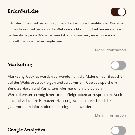
Erforderliche
Erforderliche Cookies ermöglichen die Kernfunktionalität der Website.
Ohne diese Cookies kann die Website nicht richtig funktionieren. Sie
Suche
helfen dabei, eine Website benutzbar zu machen, indem sie eine
Grundfunktionalität ermöglichen.
Mehr Information
Kostenloser Versand mit DHL ab
69.00€
.
Marketing
Startseite
My Father Zigarren
Marketing-Cookies werden verwendet, um die Aktionen der Besucher
auf der Website zu verfolgen und zu sammeln. Cookies speichern
Benutzerdaten und Verhaltensinformationen, die es den
My Father Zigarren
Werbediensten ermöglichen, mehr Zielgruppen anzusprechen. Auch
eine individuellere Benutzererfahrung kann entsprechend der
gesammelten Informationen bereitgestellt werden.
Die My Father Zigarren verkörpern die reiche
Mehr Information
Geschichte der Familie Garcia und ihre
Leidenschaft für traditionellen kubanischen
Google Analytics
Stil
, selbst bei nicht-kubanischen Tabaksorten.