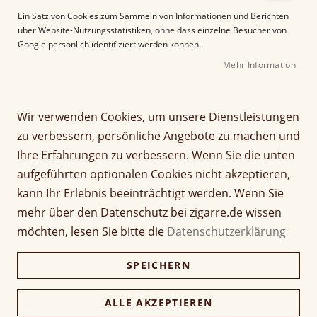
e
Ein Satz von Cookies zum Sammeln von Informationen und Berichten
r
über Website-Nutzungsstatistiken, ohne dass einzelne Besucher von
B
Google persönlich identifiziert werden können.
i
Mehr Information
l
d
g
Z
a
Wir verwenden Cookies, um unsere Dienstleistungen
My Father Cigars Blue
u
l
zu verbessern, persönliche Angebote zu machen und
m
e
Robusto
Ihre Erfahrungen zu verbessern. Wenn Sie die unten
A
r
aufgeführten optionalen Cookies nicht akzeptieren,
n
i
Seien Sie der Erste, der dieses Produkt bewertet
f
e
kann Ihr Erlebnis beeinträchtigt werden. Wenn Sie
a
Artikel
s
mehr über den Datenschutz bei zigarre.de wissen
14,80 €
n
1 Stück
für
p
möchten, lesen Sie bitte die
Datenschutzerklärung
g
gruppiertes
r
d
Produkt
i
296,00 €
Kiste (20 Stück)
SPEICHERN
e
287,12 €
n
r
g
B
e
ALLE AKZEPTIEREN
i
Verfügbarkeit:
Lieferzeit ca. 2-3 Tage
n