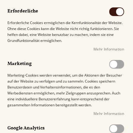
Erforderliche
Erforderliche Cookies ermöglichen die Kernfunktionalität der Website.
Ohne diese Cookies kann die Website nicht richtig funktionieren. Sie
Suche
helfen dabei, eine Website benutzbar zu machen, indem sie eine
Grundfunktionalität ermöglichen.
Mehr Information
Kostenloser Versand mit DHL ab
69.00€
.
Marketing
Startseite
My Father Cigars Blue Robusto
Marketing-Cookies werden verwendet, um die Aktionen der Besucher
auf der Website zu verfolgen und zu sammeln. Cookies speichern
Z
Benutzerdaten und Verhaltensinformationen, die es den
u
Werbediensten ermöglichen, mehr Zielgruppen anzusprechen. Auch
m
eine individuellere Benutzererfahrung kann entsprechend der
E
gesammelten Informationen bereitgestellt werden.
n
Mehr Information
d
e
Google Analytics
d