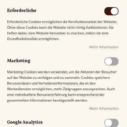
Erforderliche
Erforderliche Cookies ermöglichen die Kernfunktionalität der Website.
Ohne diese Cookies kann die Website nicht richtig funktionieren. Sie
Suche
helfen dabei, eine Website benutzbar zu machen, indem sie eine
Grundfunktionalität ermöglichen.
Mehr Information
Kostenloser Versand mit DHL ab
69.00€
.
Marketing
Startseite
La Aurora 1495 Series Robusto
Marketing-Cookies werden verwendet, um die Aktionen der Besucher
auf der Website zu verfolgen und zu sammeln. Cookies speichern
Z
Benutzerdaten und Verhaltensinformationen, die es den
u
Werbediensten ermöglichen, mehr Zielgruppen anzusprechen. Auch
m
eine individuellere Benutzererfahrung kann entsprechend der
E
gesammelten Informationen bereitgestellt werden.
n
Mehr Information
d
e
Google Analytics
d