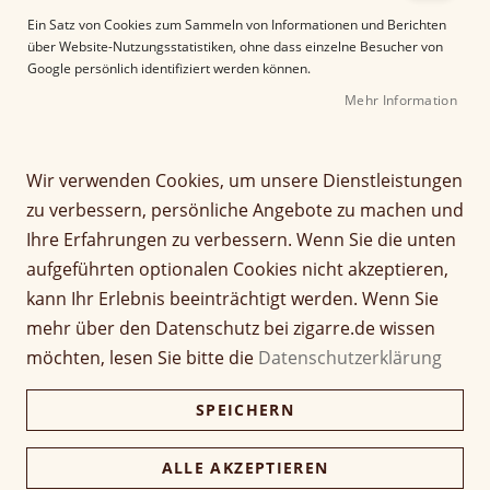
e
Ein Satz von Cookies zum Sammeln von Informationen und Berichten
r
über Website-Nutzungsstatistiken, ohne dass einzelne Besucher von
B
Google persönlich identifiziert werden können.
i
Mehr Information
l
d
g
Z
a
Wir verwenden Cookies, um unsere Dienstleistungen
La Aurora 1495 Series
u
l
zu verbessern, persönliche Angebote zu machen und
m
e
Robusto
Ihre Erfahrungen zu verbessern. Wenn Sie die unten
A
r
aufgeführten optionalen Cookies nicht akzeptieren,
n
i
Seien Sie der Erste, der dieses Produkt bewertet
f
e
kann Ihr Erlebnis beeinträchtigt werden. Wenn Sie
a
Artikel
s
mehr über den Datenschutz bei zigarre.de wissen
9,00 €
n
1 Stück
für
p
möchten, lesen Sie bitte die
Datenschutzerklärung
g
gruppiertes
r
d
Produkt
i
180,00 €
Kiste (20 Stück)
SPEICHERN
e
174,60 €
n
r
g
B
e
ALLE AKZEPTIEREN
i
Verfügbarkeit:
Lieferzeit ca. 2-3 Tage
n