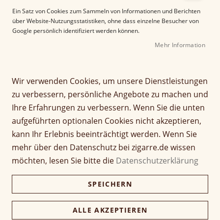
e
Ein Satz von Cookies zum Sammeln von Informationen und Berichten
r
über Website-Nutzungsstatistiken, ohne dass einzelne Besucher von
B
Google persönlich identifiziert werden können.
i
Mehr Information
l
d
g
Z
a
Wir verwenden Cookies, um unsere Dienstleistungen
Hoyo de Monterrey Hoyo
u
l
zu verbessern, persönliche Angebote zu machen und
m
e
du Depute
Ihre Erfahrungen zu verbessern. Wenn Sie die unten
A
r
aufgeführten optionalen Cookies nicht akzeptieren,
n
i
Seien Sie der Erste, der dieses Produkt bewertet
f
e
kann Ihr Erlebnis beeinträchtigt werden. Wenn Sie
a
Artikel
s
mehr über den Datenschutz bei zigarre.de wissen
10,50 €
1 Stück
n
für
p
möchten, lesen Sie bitte die
Datenschutzerklärung
g
gruppiertes
r
262,50 €
Kiste (25 Stück)
d
Produkt
i
SPEICHERN
e
n
r
g
Verfügbarkeit:
Nicht verfügbar
B
e
ALLE AKZEPTIEREN
i
n