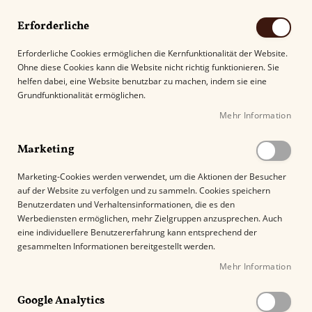
Erforderliche
Erforderliche Cookies ermöglichen die Kernfunktionalität der Website.
Ohne diese Cookies kann die Website nicht richtig funktionieren. Sie
Suche
helfen dabei, eine Website benutzbar zu machen, indem sie eine
Grundfunktionalität ermöglichen.
Mehr Information
Kostenloser Versand mit DHL ab
69.00€
.
Marketing
Startseite
Hoyo de Monterrey Hoyo du Depute
Marketing-Cookies werden verwendet, um die Aktionen der Besucher
auf der Website zu verfolgen und zu sammeln. Cookies speichern
Z
Benutzerdaten und Verhaltensinformationen, die es den
u
Werbediensten ermöglichen, mehr Zielgruppen anzusprechen. Auch
m
eine individuellere Benutzererfahrung kann entsprechend der
E
gesammelten Informationen bereitgestellt werden.
n
Mehr Information
d
e
Google Analytics
d