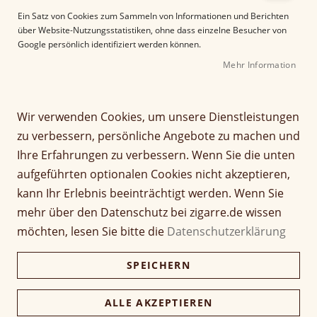
Jeder Longfiller der Marke Eiora ist zu 100 % eine
Ein Satz von Cookies zum Sammeln von Informationen und Berichten
über Website-Nutzungsstatistiken, ohne dass einzelne Besucher von
honduranische Puro.
Google persönlich identifiziert werden können.
Filter
Mehr Information
Wir verwenden Cookies, um unsere Dienstleistungen
zu verbessern, persönliche Angebote zu machen und
Artikel
1
-
12
von
15
Ihre Erfahrungen zu verbessern. Wenn Sie die unten
aufgeführten optionalen Cookies nicht akzeptieren,
A
Sortieren nach
kann Ihr Erlebnis beeinträchtigt werden. Wenn Sie
b
mehr über den Datenschutz bei zigarre.de wissen
s
t
möchten, lesen Sie bitte die
Datenschutzerklärung
e
%
i
SPEICHERN
g
e
ALLE AKZEPTIEREN
n