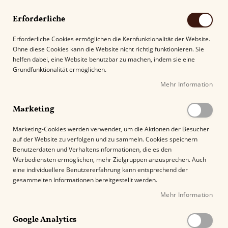
Erforderliche
Erforderliche Cookies ermöglichen die Kernfunktionalität der Website.
Ohne diese Cookies kann die Website nicht richtig funktionieren. Sie
Suche
helfen dabei, eine Website benutzbar zu machen, indem sie eine
Grundfunktionalität ermöglichen.
Mehr Information
Kostenloser Versand mit DHL ab
69.00€
.
Marketing
Startseite
Zigarren aus Honduras
Eiroa
Marketing-Cookies werden verwendet, um die Aktionen der Besucher
auf der Website zu verfolgen und zu sammeln. Cookies speichern
Benutzerdaten und Verhaltensinformationen, die es den
Eiroa
Werbediensten ermöglichen, mehr Zielgruppen anzusprechen. Auch
eine individuellere Benutzererfahrung kann entsprechend der
Die dritte Generation der Eiora Zigarren, unter der
gesammelten Informationen bereitgestellt werden.
Führung von Christian Eiora, hebt sich bewusst von
Mehr Information
den bisherigen Formaten der Zigarren Familie ab. Der
selbstständige Weg des Christian Eiora führte zu einer
Google Analytics
erfolgreichen Marke mit großartigen Zigarrenformaten.