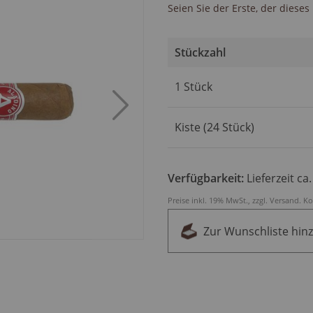
Seien Sie der Erste, der diese
Stückzahl
Artikel
1 Stück
für
gruppiertes
Produkt
Kiste (24 Stück)
Verfügbarkeit:
Lieferzeit ca
Preise inkl. 19% MwSt., zzgl.
Versand
.
Ko
Zur Wunschliste hin