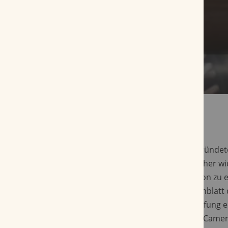
Julio R. Eiroa und sein ältester Sohn Justo gründe
gemeinsam das Unternehmen Aladino. Seither wi
einer Aufgabe - jeden Blend bis zur Perfektion zu 
Hang zur Perfektion wird vor allem beim Umblatt
deutlich. Erst als die optimale Ernte und Reifung 
das Unternehmen im Jahr 2021 die Aladino Camer