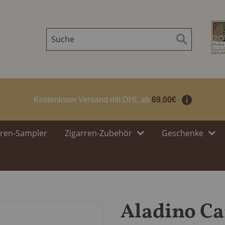
Suche
Suche
Kostenloser Versand mit DHL ab
69.00€
.
rren-Sampler
Zigarren-Zubehör
Geschenke
Aladino C