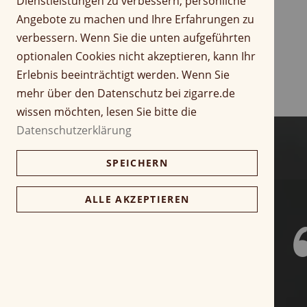
Dienstleistungen zu verbessern, persönliche
r
Z
Angebote zu machen und Ihre Erfahrungen zu
i
u
verbessern. Wenn Sie die unten aufgeführten
n
m
optionalen Cookies nicht akzeptieren, kann Ihr
g
A
Erlebnis beeinträchtigt werden. Wenn Sie
e
n
n
f
mehr über den Datenschutz bei zigarre.de
a
wissen möchten, lesen Sie bitte die
n
Datenschutzerklärung
g
d
SPEICHERN
e
r
B
ALLE AKZEPTIEREN
i
l
d
g
a
l
e