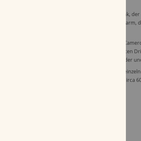
Markt.
Als Deckblatt und Einlage dient Corojo-Tabak, de
Cameroon-Umblatt von der eigenen Tabakfarm, d
stammt.
Zu Beginn des Smoke entfaltet die Aladino Came
roten Pfeffer, bevor sie gegen Ende des ersten Dri
Aromenvielfalt von Gewürzen, Karamell, Zeder und
Die Aladino Cameroon Robusto ist sowohl einzeln 
Holzkiste erhältlich und weiß während der circa 
Rauchdauer sehr zu überzeugen.