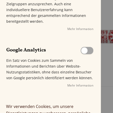
m
Zielgruppen anzusprechen. Auch eine
E
individuellere Benutzererfahrung kann
n
entsprechend der gesammelten Informationen
d
bereitgestellt werden.
e
Mehr Information
d
e
r
B
Google Analytics
i
l
Ein Satz von Cookies zum Sammeln von
d
Informationen und Berichten über Website-
g
Nutzungsstatistiken, ohne dass einzelne Besucher
a
von Google persönlich identifiziert werden können.
l
e
Mehr Information
r
i
e
Wir verwenden Cookies, um unsere
s
p