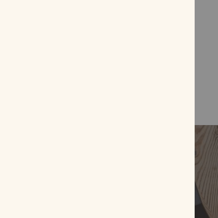
Macanudo Inspirado Sampler
Robusto
29,90 €
29,00 €
inkl. MwSt, zzgl.
Versandkosten
Zum Produkt