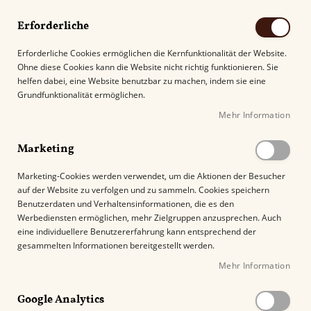
Erforderliche
Erforderliche Cookies ermöglichen die Kernfunktionalität der Website.
Ohne diese Cookies kann die Website nicht richtig funktionieren. Sie
Suche
helfen dabei, eine Website benutzbar zu machen, indem sie eine
Grundfunktionalität ermöglichen.
Mehr Information
Kostenloser Versand mit DHL ab
69.00€
.
Marketing
Startseite
Gurkha Sampler Godzilla Pack
Marketing-Cookies werden verwendet, um die Aktionen der Besucher
auf der Website zu verfolgen und zu sammeln. Cookies speichern
Z
Benutzerdaten und Verhaltensinformationen, die es den
u
%
Werbediensten ermöglichen, mehr Zielgruppen anzusprechen. Auch
m
eine individuellere Benutzererfahrung kann entsprechend der
E
gesammelten Informationen bereitgestellt werden.
n
Mehr Information
d
NEU
e
Google Analytics
d