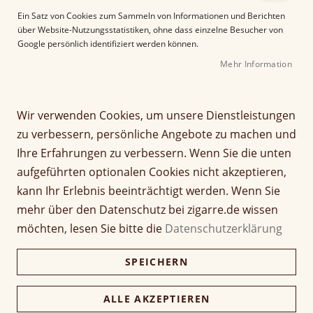
e
Ein Satz von Cookies zum Sammeln von Informationen und Berichten
r
über Website-Nutzungsstatistiken, ohne dass einzelne Besucher von
B
Google persönlich identifiziert werden können.
i
Mehr Information
l
d
g
Z
a
Wir verwenden Cookies, um unsere Dienstleistungen
Gurkha Sampler Godzilla
u
l
zu verbessern, persönliche Angebote zu machen und
m
e
Pack
Ihre Erfahrungen zu verbessern. Wenn Sie die unten
A
r
aufgeführten optionalen Cookies nicht akzeptieren,
n
i
Seien Sie der Erste, der dieses Produkt bewertet
f
e
kann Ihr Erlebnis beeinträchtigt werden. Wenn Sie
a
s
69,50 €
mehr über den Datenschutz bei zigarre.de wissen
67,42 €
n
p
möchten, lesen Sie bitte die
Datenschutzerklärung
g
r
inkl. MwSt, zzgl.
Versandkosten
d
i
SPEICHERN
e
n
Verfügbarkeit:
Lieferzeit ca. 2-3 Tage
r
g
B
Menge
e
ALLE AKZEPTIEREN
i
n