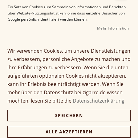
e
Ein Satz von Cookies zum Sammeln von Informationen und Berichten
r
über Website-Nutzungsstatistiken, ohne dass einzelne Besucher von
B
Google persönlich identifiziert werden können.
i
Mehr Information
l
d
g
Z
a
Wir verwenden Cookies, um unsere Dienstleistungen
Flor de Copan Linea
u
l
zu verbessern, persönliche Angebote zu machen und
m
e
Puros Corona
Ihre Erfahrungen zu verbessern. Wenn Sie die unten
A
r
aufgeführten optionalen Cookies nicht akzeptieren,
n
i
Seien Sie der Erste, der dieses Produkt bewertet
f
e
kann Ihr Erlebnis beeinträchtigt werden. Wenn Sie
a
Artikel
s
mehr über den Datenschutz bei zigarre.de wissen
8,40 €
n
1 Stück
für
p
möchten, lesen Sie bitte die
Datenschutzerklärung
g
gruppiertes
r
d
Produkt
i
168,00 €
Kiste (20 Stück)
SPEICHERN
e
162,96 €
n
r
g
B
e
ALLE AKZEPTIEREN
i
Verfügbarkeit:
Lieferzeit ca. 2-3 Tage
n