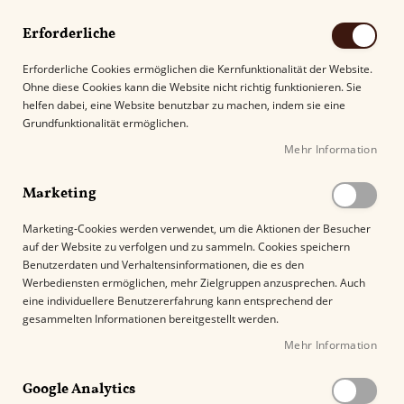
Erforderliche
Erforderliche Cookies ermöglichen die Kernfunktionalität der Website.
Ohne diese Cookies kann die Website nicht richtig funktionieren. Sie
Suche
helfen dabei, eine Website benutzbar zu machen, indem sie eine
Grundfunktionalität ermöglichen.
Mehr Information
Kostenloser Versand mit DHL ab
69.00€
.
Marketing
Startseite
Flor de Copan Linea Puros Corona
Marketing-Cookies werden verwendet, um die Aktionen der Besucher
auf der Website zu verfolgen und zu sammeln. Cookies speichern
Z
Benutzerdaten und Verhaltensinformationen, die es den
u
Werbediensten ermöglichen, mehr Zielgruppen anzusprechen. Auch
m
eine individuellere Benutzererfahrung kann entsprechend der
E
gesammelten Informationen bereitgestellt werden.
n
Mehr Information
d
e
Google Analytics
d