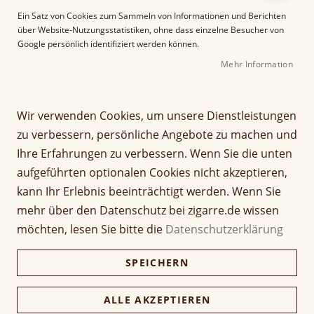
e
Ein Satz von Cookies zum Sammeln von Informationen und Berichten
r
über Website-Nutzungsstatistiken, ohne dass einzelne Besucher von
B
Google persönlich identifiziert werden können.
i
Mehr Information
l
d
g
Z
a
Wir verwenden Cookies, um unsere Dienstleistungen
Meine Senoritas Sumatra
u
l
zu verbessern, persönliche Angebote zu machen und
m
e
Ihre Erfahrungen zu verbessern. Wenn Sie die unten
A
Seien Sie der Erste, der dieses Produkt bewertet
r
aufgeführten optionalen Cookies nicht akzeptieren,
n
i
24,00 €
f
e
23,28 €
kann Ihr Erlebnis beeinträchtigt werden. Wenn Sie
a
s
mehr über den Datenschutz bei zigarre.de wissen
inkl. MwSt, zzgl.
Versandkosten
n
p
möchten, lesen Sie bitte die
Datenschutzerklärung
g
r
Verfügbarkeit:
Lieferzeit ca. 2-3 Tage
d
i
SPEICHERN
e
n
Menge
r
g
B
e
ALLE AKZEPTIEREN
i
n