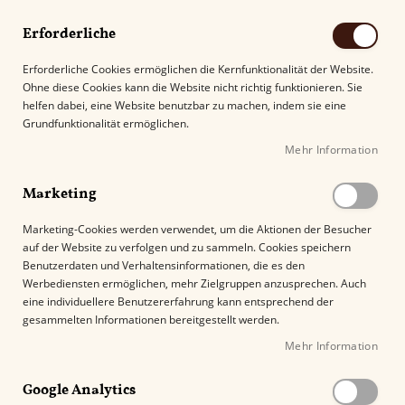
Erforderliche
Erforderliche Cookies ermöglichen die Kernfunktionalität der Website.
Ohne diese Cookies kann die Website nicht richtig funktionieren. Sie
Suche
helfen dabei, eine Website benutzbar zu machen, indem sie eine
Grundfunktionalität ermöglichen.
Mehr Information
Kostenloser Versand mit DHL ab
69.00€
.
Marketing
Startseite
Meine Senoritas Sumatra
Marketing-Cookies werden verwendet, um die Aktionen der Besucher
auf der Website zu verfolgen und zu sammeln. Cookies speichern
Z
Benutzerdaten und Verhaltensinformationen, die es den
u
%
Werbediensten ermöglichen, mehr Zielgruppen anzusprechen. Auch
m
eine individuellere Benutzererfahrung kann entsprechend der
E
gesammelten Informationen bereitgestellt werden.
n
Mehr Information
d
e
Google Analytics
d