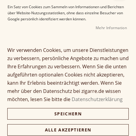
e
Ein Satz von Cookies zum Sammeln von Informationen und Berichten
r
über Website-Nutzungsstatistiken, ohne dass einzelne Besucher von
B
Google persönlich identifiziert werden können.
i
Mehr Information
l
d
g
Z
a
Wir verwenden Cookies, um unsere Dienstleistungen
Ashton (VSG) Virgin Sun
u
l
zu verbessern, persönliche Angebote zu machen und
m
e
Grown Eclipse Tube Toro
Ihre Erfahrungen zu verbessern. Wenn Sie die unten
A
r
aufgeführten optionalen Cookies nicht akzeptieren,
n
i
Seien Sie der Erste, der dieses Produkt bewertet
f
e
kann Ihr Erlebnis beeinträchtigt werden. Wenn Sie
a
Artikel
s
mehr über den Datenschutz bei zigarre.de wissen
15,70 €
n
1 Stück (Tubo)
für
p
möchten, lesen Sie bitte die
Datenschutzerklärung
g
gruppiertes
r
d
Produkt
i
376,80 €
Kiste (24 Stück)
SPEICHERN
e
365,50 €
n
r
g
B
e
ALLE AKZEPTIEREN
i
Verfügbarkeit:
Lieferzeit ca. 2-3 Tage
n