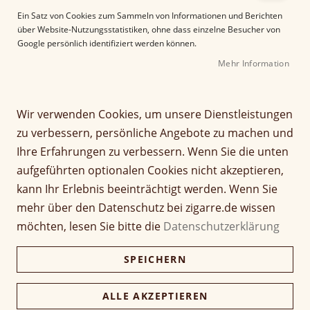
e
Ein Satz von Cookies zum Sammeln von Informationen und Berichten
r
über Website-Nutzungsstatistiken, ohne dass einzelne Besucher von
B
Google persönlich identifiziert werden können.
i
Mehr Information
l
d
g
Z
a
Wir verwenden Cookies, um unsere Dienstleistungen
Ashton Symmetry
u
l
zu verbessern, persönliche Angebote zu machen und
m
e
Sublime Toro
Ihre Erfahrungen zu verbessern. Wenn Sie die unten
A
r
aufgeführten optionalen Cookies nicht akzeptieren,
n
i
Seien Sie der Erste, der dieses Produkt bewertet
f
e
kann Ihr Erlebnis beeinträchtigt werden. Wenn Sie
a
Artikel
s
mehr über den Datenschutz bei zigarre.de wissen
18,90 €
n
1 Stück
für
p
möchten, lesen Sie bitte die
Datenschutzerklärung
g
gruppiertes
r
d
Produkt
i
472,50 €
Kiste (25 Stück)
SPEICHERN
e
458,33 €
n
r
g
B
e
ALLE AKZEPTIEREN
i
Verfügbarkeit:
Lieferzeit ca. 2-3 Tage
n