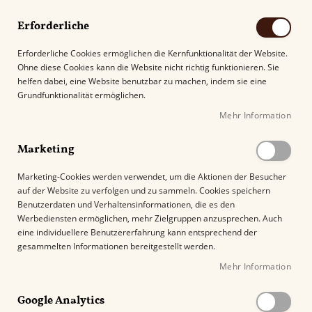
Erforderliche
Erforderliche Cookies ermöglichen die Kernfunktionalität der Website.
Ohne diese Cookies kann die Website nicht richtig funktionieren. Sie
Suche
helfen dabei, eine Website benutzbar zu machen, indem sie eine
Grundfunktionalität ermöglichen.
Mehr Information
Kostenloser Versand mit DHL ab
69.00€
.
Marketing
Startseite
Ashton Symmetry Sublime Toro
Marketing-Cookies werden verwendet, um die Aktionen der Besucher
auf der Website zu verfolgen und zu sammeln. Cookies speichern
Z
Benutzerdaten und Verhaltensinformationen, die es den
u
Werbediensten ermöglichen, mehr Zielgruppen anzusprechen. Auch
m
eine individuellere Benutzererfahrung kann entsprechend der
E
gesammelten Informationen bereitgestellt werden.
n
Mehr Information
d
e
Google Analytics
d