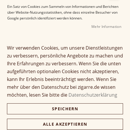
e
Ein Satz von Cookies zum Sammeln von Informationen und Berichten
r
über Website-Nutzungsstatistiken, ohne dass einzelne Besucher von
B
Google persönlich identifiziert werden können.
i
Mehr Information
l
d
g
Z
a
Wir verwenden Cookies, um unsere Dienstleistungen
Arturo Fuente OpusX The
u
l
zu verbessern, persönliche Angebote zu machen und
m
e
Lost City Robusto
Ihre Erfahrungen zu verbessern. Wenn Sie die unten
A
r
aufgeführten optionalen Cookies nicht akzeptieren,
n
i
Seien Sie der Erste, der dieses Produkt bewertet
f
e
kann Ihr Erlebnis beeinträchtigt werden. Wenn Sie
a
Artikel
s
mehr über den Datenschutz bei zigarre.de wissen
65,00 €
1 Stück
n
für
p
möchten, lesen Sie bitte die
Datenschutzerklärung
g
gruppiertes
r
650,00 €
Kiste (10 Stück)
d
Produkt
i
630,50 €
SPEICHERN
e
n
r
g
B
e
Verfügbarkeit:
Nicht verfügbar
ALLE AKZEPTIEREN
i
n