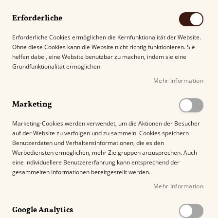
Erforderliche
Erforderliche Cookies ermöglichen die Kernfunktionalität der Website.
Ohne diese Cookies kann die Website nicht richtig funktionieren. Sie
Suche
helfen dabei, eine Website benutzbar zu machen, indem sie eine
Grundfunktionalität ermöglichen.
Mehr Information
Kostenloser Versand mit DHL ab
69.00€
.
Marketing
Startseite
Arturo Fuente OpusX The Lost City Robusto
Marketing-Cookies werden verwendet, um die Aktionen der Besucher
auf der Website zu verfolgen und zu sammeln. Cookies speichern
Z
Benutzerdaten und Verhaltensinformationen, die es den
u
Werbediensten ermöglichen, mehr Zielgruppen anzusprechen. Auch
m
eine individuellere Benutzererfahrung kann entsprechend der
E
gesammelten Informationen bereitgestellt werden.
n
Mehr Information
d
e
Google Analytics
d