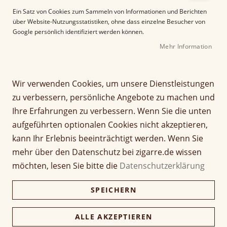
e
Ein Satz von Cookies zum Sammeln von Informationen und Berichten
r
über Website-Nutzungsstatistiken, ohne dass einzelne Besucher von
B
Google persönlich identifiziert werden können.
i
Mehr Information
l
d
Z
Zigarrenascher dreieckig
g
u
a
m
Wir verwenden Cookies, um unsere Dienstleistungen
l
A
Seien Sie der Erste, der dieses Produkt bewertet
zu verbessern, persönliche Angebote zu machen und
e
n
24,90 €
Ihre Erfahrungen zu verbessern. Wenn Sie die unten
r
f
aufgeführten optionalen Cookies nicht akzeptieren,
inkl. MwSt, zzgl.
Versandkosten
i
a
e
n
kann Ihr Erlebnis beeinträchtigt werden. Wenn Sie
Verfügbarkeit:
Nicht verfügbar
s
g
mehr über den Datenschutz bei zigarre.de wissen
p
d
Menge
möchten, lesen Sie bitte die
Datenschutzerklärung
r
e
i
r
SPEICHERN
n
B
g
i
e
l
ALLE AKZEPTIEREN
n
d