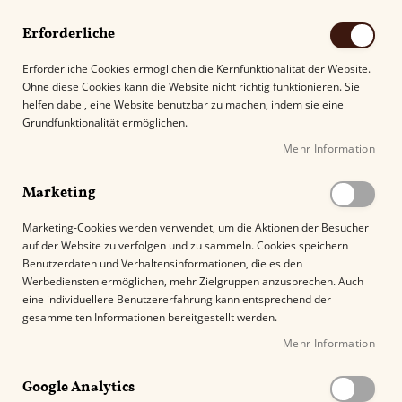
Erforderliche
Erforderliche Cookies ermöglichen die Kernfunktionalität der Website.
Ohne diese Cookies kann die Website nicht richtig funktionieren. Sie
Suche
helfen dabei, eine Website benutzbar zu machen, indem sie eine
Grundfunktionalität ermöglichen.
Mehr Information
Kostenloser Versand mit DHL ab
69.00€
.
Marketing
Startseite
Zigarrenascher dreieckig
Marketing-Cookies werden verwendet, um die Aktionen der Besucher
auf der Website zu verfolgen und zu sammeln. Cookies speichern
Z
Benutzerdaten und Verhaltensinformationen, die es den
u
Werbediensten ermöglichen, mehr Zielgruppen anzusprechen. Auch
m
eine individuellere Benutzererfahrung kann entsprechend der
E
gesammelten Informationen bereitgestellt werden.
n
Mehr Information
d
e
Google Analytics
d