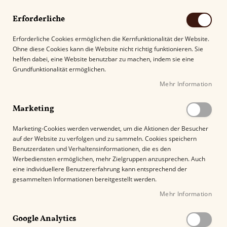
Erforderliche
Erforderliche Cookies ermöglichen die Kernfunktionalität der Website.
Ohne diese Cookies kann die Website nicht richtig funktionieren. Sie
Suche
helfen dabei, eine Website benutzbar zu machen, indem sie eine
Grundfunktionalität ermöglichen.
Mehr Information
Kostenloser Versand mit DHL ab
69.00€
.
Marketing
Startseite
XiKAR Xi2 Cutter Nicaragua Edition
Marketing-Cookies werden verwendet, um die Aktionen der Besucher
auf der Website zu verfolgen und zu sammeln. Cookies speichern
Z
Benutzerdaten und Verhaltensinformationen, die es den
u
Werbediensten ermöglichen, mehr Zielgruppen anzusprechen. Auch
m
eine individuellere Benutzererfahrung kann entsprechend der
E
gesammelten Informationen bereitgestellt werden.
n
Mehr Information
d
e
Google Analytics
d