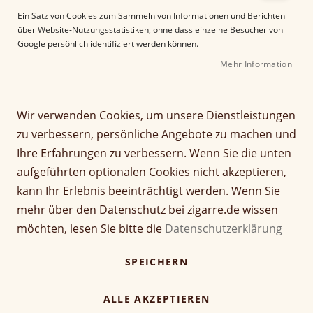
e
Ein Satz von Cookies zum Sammeln von Informationen und Berichten
r
über Website-Nutzungsstatistiken, ohne dass einzelne Besucher von
B
Google persönlich identifiziert werden können.
i
Mehr Information
l
d
g
Z
a
Wir verwenden Cookies, um unsere Dienstleistungen
XiKAR Xi2 Cutter
u
l
zu verbessern, persönliche Angebote zu machen und
m
e
Nicaragua Edition
Ihre Erfahrungen zu verbessern. Wenn Sie die unten
A
r
aufgeführten optionalen Cookies nicht akzeptieren,
n
i
Seien Sie der Erste, der dieses Produkt bewertet
f
e
kann Ihr Erlebnis beeinträchtigt werden. Wenn Sie
67,00 €
a
s
mehr über den Datenschutz bei zigarre.de wissen
n
p
inkl. MwSt, zzgl.
Versandkosten
möchten, lesen Sie bitte die
Datenschutzerklärung
g
r
d
i
Verfügbarkeit:
Nicht verfügbar
SPEICHERN
e
n
r
g
Menge
B
e
ALLE AKZEPTIEREN
i
n