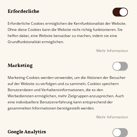
Erforderliche
Erforderliche Cookies ermöglichen die Kernfunktionalität der Website.
Ohne diese Cookies kann die Website nicht richtig funktionieren. Sie
Suche
helfen dabei, eine Website benutzbar zu machen, indem sie eine
Grundfunktionalität ermöglichen.
Mehr Information
Kostenloser Versand mit DHL ab
69.00€
.
Marketing
Startseite
Xikar Hedron Lighter
Marketing-Cookies werden verwendet, um die Aktionen der Besucher
auf der Website zu verfolgen und zu sammeln. Cookies speichern
Z
Benutzerdaten und Verhaltensinformationen, die es den
u
Werbediensten ermöglichen, mehr Zielgruppen anzusprechen. Auch
m
eine individuellere Benutzererfahrung kann entsprechend der
E
gesammelten Informationen bereitgestellt werden.
n
Mehr Information
d
e
Google Analytics
d