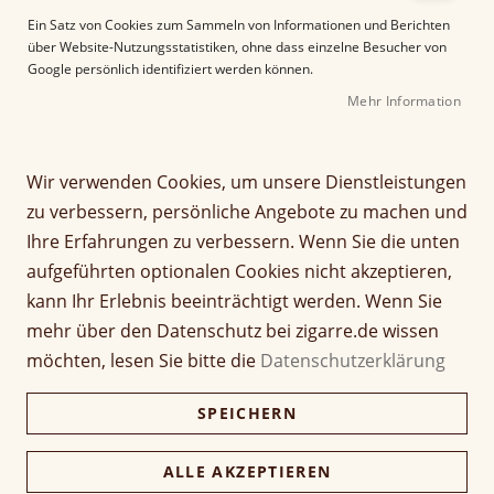
e
Ein Satz von Cookies zum Sammeln von Informationen und Berichten
r
über Website-Nutzungsstatistiken, ohne dass einzelne Besucher von
B
Google persönlich identifiziert werden können.
i
Mehr Information
l
d
Z
Xikar Hedron Lighter
g
u
a
m
Wir verwenden Cookies, um unsere Dienstleistungen
l
A
Seien Sie der Erste, der dieses Produkt bewertet
zu verbessern, persönliche Angebote zu machen und
e
n
189,95 €
Ihre Erfahrungen zu verbessern. Wenn Sie die unten
r
f
189,95 €
aufgeführten optionalen Cookies nicht akzeptieren,
i
a
e
n
inkl. MwSt, zzgl.
Versandkosten
kann Ihr Erlebnis beeinträchtigt werden. Wenn Sie
s
g
mehr über den Datenschutz bei zigarre.de wissen
p
d
Farbe
möchten, lesen Sie bitte die
Datenschutzerklärung
r
e
i
r
SPEICHERN
n
B
g
i
Verfügbarkeit:
Lieferzeit ca. 2-3 Tage
e
l
ALLE AKZEPTIEREN
n
d