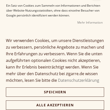
e
Ein Satz von Cookies zum Sammeln von Informationen und Berichten
r
über Website-Nutzungsstatistiken, ohne dass einzelne Besucher von
B
Google persönlich identifiziert werden können.
i
Mehr Information
l
d
g
Z
a
Wir verwenden Cookies, um unsere Dienstleistungen
Woermann Cigarillos
u
l
zu verbessern, persönliche Angebote zu machen und
m
e
Brasil Extra
Ihre Erfahrungen zu verbessern. Wenn Sie die unten
A
r
aufgeführten optionalen Cookies nicht akzeptieren,
n
i
Seien Sie der Erste, der dieses Produkt bewertet
f
e
kann Ihr Erlebnis beeinträchtigt werden. Wenn Sie
a
s
20,50 €
mehr über den Datenschutz bei zigarre.de wissen
19,89 €
n
p
möchten, lesen Sie bitte die
Datenschutzerklärung
g
r
inkl. MwSt, zzgl.
Versandkosten
d
i
SPEICHERN
e
n
Verfügbarkeit:
Lieferzeit ca. 2-3 Tage
r
g
B
Menge
e
ALLE AKZEPTIEREN
i
n