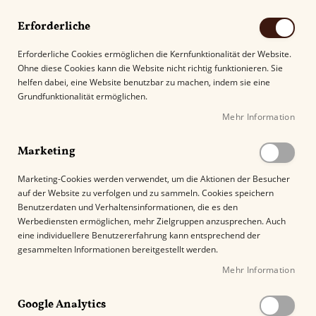
Erforderliche
Erforderliche Cookies ermöglichen die Kernfunktionalität der Website.
Ohne diese Cookies kann die Website nicht richtig funktionieren. Sie
Suche
helfen dabei, eine Website benutzbar zu machen, indem sie eine
Grundfunktionalität ermöglichen.
Mehr Information
Kostenloser Versand mit DHL ab
69.00€
.
Marketing
Startseite
Woermann Cigarillos Brasil Extra
Marketing-Cookies werden verwendet, um die Aktionen der Besucher
auf der Website zu verfolgen und zu sammeln. Cookies speichern
Z
Benutzerdaten und Verhaltensinformationen, die es den
u
%
Werbediensten ermöglichen, mehr Zielgruppen anzusprechen. Auch
m
eine individuellere Benutzererfahrung kann entsprechend der
E
gesammelten Informationen bereitgestellt werden.
n
Mehr Information
d
e
Google Analytics
d