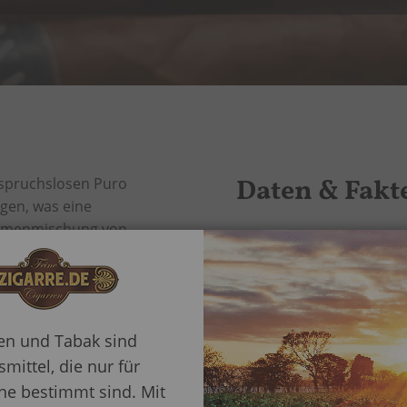
Daten & Fakt
nspruchslosen Puro
gen, was eine
Aromenmischung von
Mehr
Herkunftsland
len cremigen Rauch.
Information
eserva Expreso
 Geschmack. Ein
Marke
ugwiderstand machen
ren und Tabak sind
nkompliziert und
Format
mittel, die nur für
den Fokus von noch
e bestimmt sind. Mit