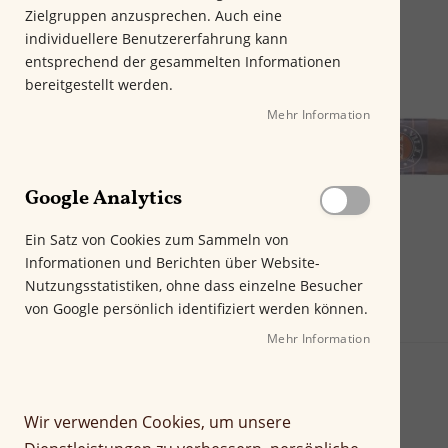
m
Zielgruppen anzusprechen. Auch eine
E
individuellere Benutzererfahrung kann
n
entsprechend der gesammelten Informationen
d
bereitgestellt werden.
e
Mehr Information
d
e
r
B
Google Analytics
i
l
Ein Satz von Cookies zum Sammeln von
d
Informationen und Berichten über Website-
g
Nutzungsstatistiken, ohne dass einzelne Besucher
a
von Google persönlich identifiziert werden können.
l
e
Mehr Information
r
i
e
Wir verwenden Cookies, um unsere
s
p