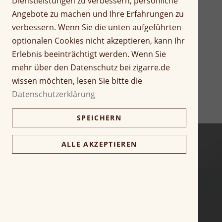
Dienstleistungen zu verbessern, persönliche
r
Z
Angebote zu machen und Ihre Erfahrungen zu
i
u
verbessern. Wenn Sie die unten aufgeführten
n
m
optionalen Cookies nicht akzeptieren, kann Ihr
g
A
Erlebnis beeinträchtigt werden. Wenn Sie
e
n
n
f
mehr über den Datenschutz bei zigarre.de
a
wissen möchten, lesen Sie bitte die
n
Datenschutzerklärung
g
d
SPEICHERN
e
r
B
ALLE AKZEPTIEREN
i
l
d
g
a
l
e