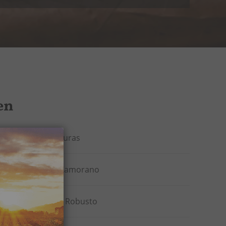
en
Honduras
Villa Zamorano
Short Robusto