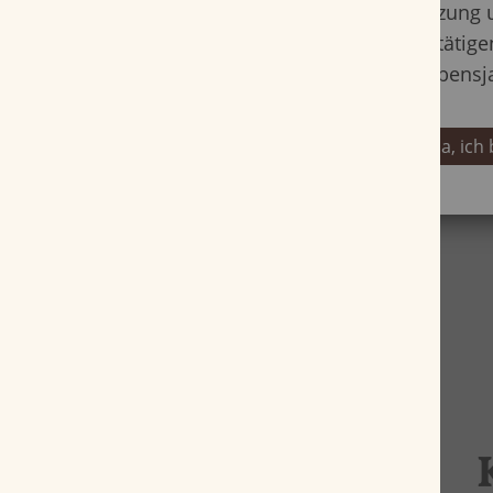
Nutzung 
bestätige
Lebensj
Ja, ich