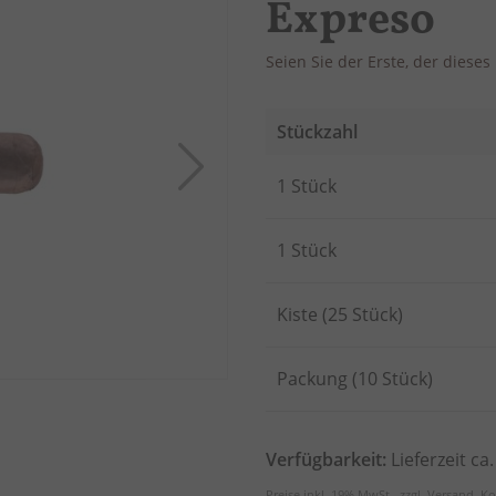
Expreso
Seien Sie der Erste, der diese
Stückzahl
Artikel
1 Stück
für
gruppiertes
Produkt
1 Stück
Kiste (25 Stück)
Packung (10 Stück)
Verfügbarkeit:
Lieferzeit ca
Preise inkl. 19% MwSt., zzgl.
Versand
.
Ko