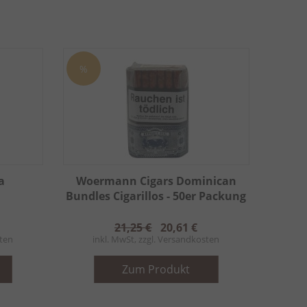
%
a
Woermann Cigars Dominican
Bundles Cigarillos - 50er Packung
21,25 €
20,61 €
ten
inkl. MwSt, zzgl.
Versandkosten
Zum Produkt