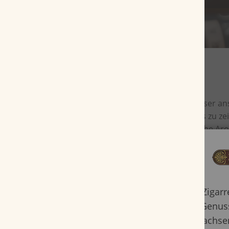
Als kürzestes Format der Serie genügen dieser a
88mm Länge und ein 52er Ringmaß, um das zu zei
großartige Zigarre leisten kann. Eine herrliche 
Holz und Kaffee findet ihren Weg über einem vol
Im letzten Drittel offenbart die Villa Zamorano R
intensive Nussnoten bei einem angenehm mildem
gleichmäßiger Abbrand und ein problemloser Z
Zigar
die gesamte Reserva-Linie erfreulicherweise so u
Genuss
stellen die Geradlinigkeit der Villa Zamorano in 
unerfahrenen Zigarrenliebhabern.
Erwachsen