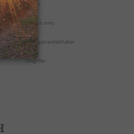
88 mm
52 (20,6 mm)
Alle Zigarrenliebhaber
Longfiller
H