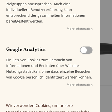
m
Zielgruppen anzusprechen. Auch eine
E
individuellere Benutzererfahrung kann
n
entsprechend der gesammelten Informationen
d
bereitgestellt werden.
e
Mehr Information
d
e
r
B
Google Analytics
i
l
Ein Satz von Cookies zum Sammeln von
d
Informationen und Berichten über Website-
g
Nutzungsstatistiken, ohne dass einzelne Besucher
a
von Google persönlich identifiziert werden können.
l
e
Mehr Information
Z
r
u
i
m
e
Wir verwenden Cookies, um unsere
A
s
n
p