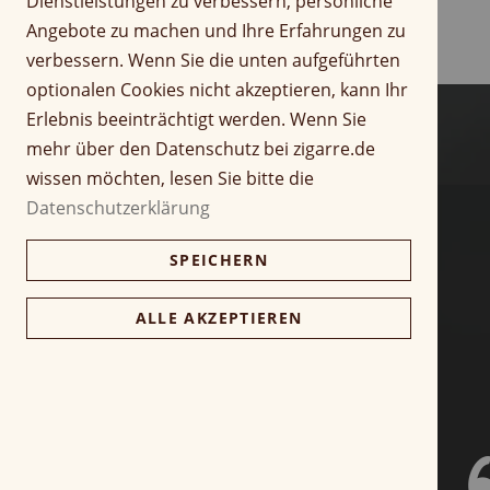
Dienstleistungen zu verbessern, persönliche
f
r
Angebote zu machen und Ihre Erfahrungen zu
a
i
verbessern. Wenn Sie die unten aufgeführten
n
n
optionalen Cookies nicht akzeptieren, kann Ihr
g
g
d
Erlebnis beeinträchtigt werden. Wenn Sie
e
e
n
mehr über den Datenschutz bei zigarre.de
r
wissen möchten, lesen Sie bitte die
B
Datenschutzerklärung
i
l
SPEICHERN
d
g
a
ALLE AKZEPTIEREN
l
e
r
i
e
s
p