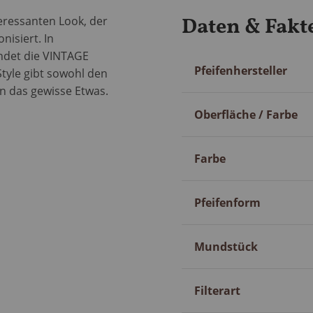
Daten & Fakt
teressanten Look, der
isiert. In
ndet die VINTAGE
Mehr
Pfeifenhersteller
tyle gibt sowohl den
Information
en das gewisse Etwas.
Oberfläche / Farbe
Farbe
Pfeifenform
Mundstück
Filterart