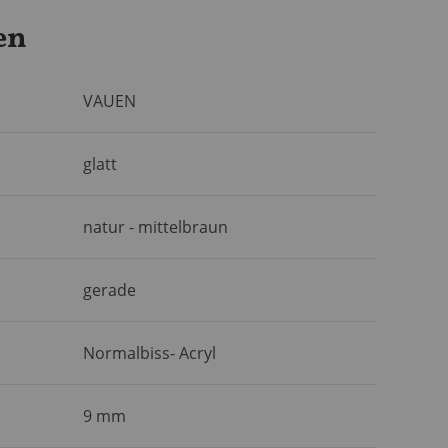
en
VAUEN
glatt
natur - mittelbraun
gerade
Normalbiss- Acryl
9 mm