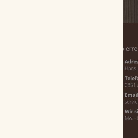
Service
So erre
Magazin
Adre
Hans-
Über uns
Tele
Veranstaltungen
0851 
FAQ
Emai
Jobs
servi
Bestellvorgang
Wir s
Mo. - 
Zahlungsarten
Lieferung