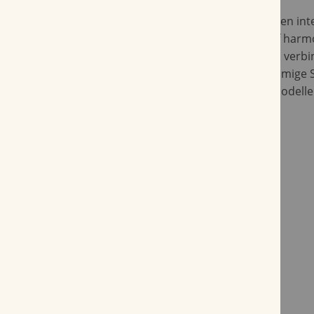
Eine spezielle Veredlungstechnik schafft einen in
wunderbar mit dem markanten Farbverlauf harmon
Kombination mit traditionellen Kopfformen verbi
Serie von VAUEN Neues mit Altem. Der flammige S
glatten, als auch bei den sandgestrahlten Modell