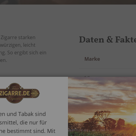
Daten & Fakt
 Zigarre starken
würzigen, leicht
. So ergibt sich ein
Mehr
Marke
en.
Information
Länge
Ringmaß
ren und Tabak sind
Rauchertyp
mittel, die nur für
e bestimmt sind. Mit
Herstellungsart