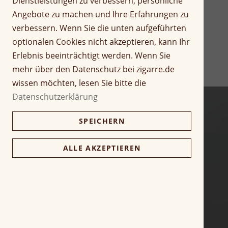
Dienstleistungen zu verbessern, persönliche
r
Z
Angebote zu machen und Ihre Erfahrungen zu
i
u
verbessern. Wenn Sie die unten aufgeführten
n
m
optionalen Cookies nicht akzeptieren, kann Ihr
g
A
Erlebnis beeinträchtigt werden. Wenn Sie
e
n
n
f
mehr über den Datenschutz bei zigarre.de
a
wissen möchten, lesen Sie bitte die
n
Datenschutzerklärung
g
d
SPEICHERN
e
r
B
ALLE AKZEPTIEREN
i
l
d
g
a
l
e