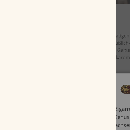
Das Brasil Deckblatt übt in dieser großformatigen
geschmacklichen Einfluss aus. Die typisch süßlich-
nussigen Tabakaromen kommen so voll zur Geltung
weicher Geschmack mit vollmundigen Tabakarom
Zigar
Genuss
Erwachsen