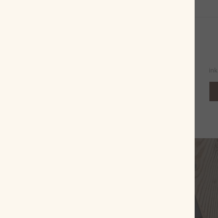
Meine 60er Sumatra
Bewertung:
88%
26,50 €
inkl. MwSt, zzgl.
Versandkosten
ink
Zum Produkt