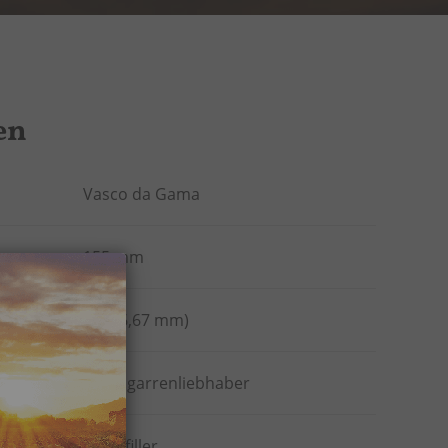
en
Vasco da Gama
155 mm
42 (16,67 mm)
Alle Zigarrenliebhaber
Shortfiller