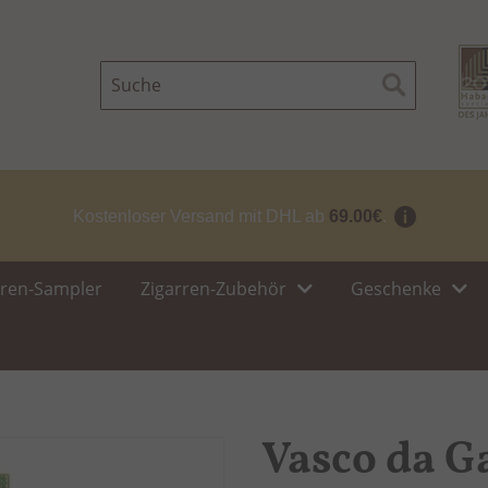
Suche
Suche
Kostenloser Versand mit DHL ab
69.00€
.
rren-Sampler
Zigarren-Zubehör
Geschenke
Vasco da G