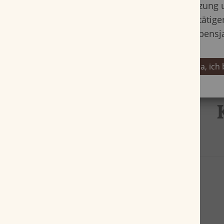
Nutzung 
bestätige
Lebensj
Ja, ich