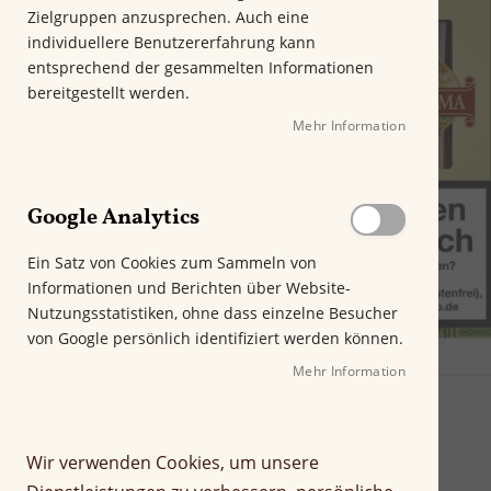
m
Zielgruppen anzusprechen. Auch eine
E
individuellere Benutzererfahrung kann
n
entsprechend der gesammelten Informationen
d
bereitgestellt werden.
e
Mehr Information
d
e
r
B
Google Analytics
i
l
Ein Satz von Cookies zum Sammeln von
d
Informationen und Berichten über Website-
g
Nutzungsstatistiken, ohne dass einzelne Besucher
a
von Google persönlich identifiziert werden können.
l
e
Mehr Information
r
i
e
Wir verwenden Cookies, um unsere
s
p