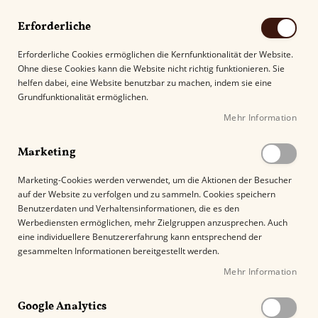
Erforderliche
Erforderliche Cookies ermöglichen die Kernfunktionalität der Website.
Ohne diese Cookies kann die Website nicht richtig funktionieren. Sie
Suche
helfen dabei, eine Website benutzbar zu machen, indem sie eine
Grundfunktionalität ermöglichen.
Mehr Information
Kostenloser Versand mit DHL ab
69.00€
.
Marketing
Startseite
Tycoon Award Doppel-Jet in verschiedenen Farben
Marketing-Cookies werden verwendet, um die Aktionen der Besucher
auf der Website zu verfolgen und zu sammeln. Cookies speichern
Z
Benutzerdaten und Verhaltensinformationen, die es den
u
Werbediensten ermöglichen, mehr Zielgruppen anzusprechen. Auch
m
eine individuellere Benutzererfahrung kann entsprechend der
E
gesammelten Informationen bereitgestellt werden.
n
Mehr Information
d
e
Google Analytics
d