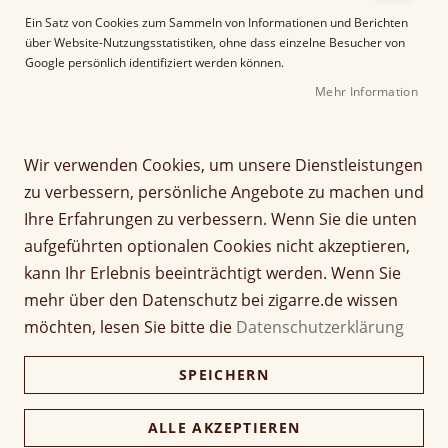
e
Ein Satz von Cookies zum Sammeln von Informationen und Berichten
r
über Website-Nutzungsstatistiken, ohne dass einzelne Besucher von
B
Google persönlich identifiziert werden können.
i
Mehr Information
l
d
Z
Tycoon Award Doppel-Jet
g
u
a
m
Wir verwenden Cookies, um unsere Dienstleistungen
in verschiedenen Farben
l
A
zu verbessern, persönliche Angebote zu machen und
e
n
Ihre Erfahrungen zu verbessern. Wenn Sie die unten
Seien Sie der Erste, der dieses Produkt bewertet
r
f
aufgeführten optionalen Cookies nicht akzeptieren,
i
a
43,90 €
e
n
43,90 €
kann Ihr Erlebnis beeinträchtigt werden. Wenn Sie
s
g
mehr über den Datenschutz bei zigarre.de wissen
inkl. MwSt, zzgl.
Versandkosten
p
d
möchten, lesen Sie bitte die
Datenschutzerklärung
r
e
Farbe
i
r
SPEICHERN
n
B
g
i
e
l
ALLE AKZEPTIEREN
Verfügbarkeit:
Lieferzeit ca. 2-3 Tage
n
d